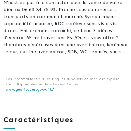
N'hésitez pas à le contacter pour la vente de votre
bien au 06 63 84 75 93. Proche tous commerces,
transports en commun et marché. Sympathique
copropriété arborée, RDC surélevé sans vis à vis
direct. Entièrement rafraîchi, ce beau 3 pièces
d'environ 65 m² traversant Est/Ouest vous offre 2
chambres généreuses dont une avec balcon, lumineux
séjour, cuisine avec balcon, SDB, WC séparés, vue sur
l'Ill, grande cave, parking privé sécurisé. Isolation
intérieure, fenêtres et portes-fenêtres très récentes
en double vitrage PVC, chauffage individuel. Charges
de copropriété : 125,67 €/mois. Taxe foncière : 803
Les informations sur les risques auxquels ce bien est exposé
sont disponibles sur le site Géorisques :
€.
www.georisques.gouv.fr
Caractéristiques