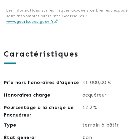
Pour tous renseignements et visites 7j/7 : Jonathan
Les informations sur les risques auxquels ce bien est exposé
sont disponibles sur le site Géorisques :
Hipp La fourmi immo au 0687259397 ou par mail
www.georisques.gouv.fr
jonathan.hipp@lafourmi-immo.com.
Caractéristiques
Prix hors honoraires d'agence
41 000,00 €
Honoraires charge
acquéreur
Pourcentage à la charge de
12,2%
l'acquéreur
Type
terrain à bâtir
État général
bon