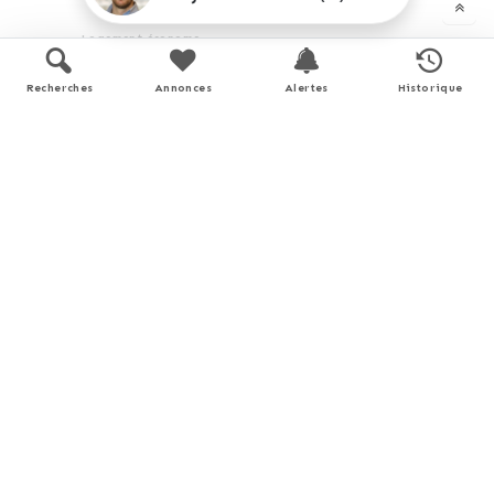
Logement économe
< 51
A
Recherches
Annonces
Alertes
Historique
51 - 90
B
91 - 150
C
151 - 230
D
231 - 330
E
331 - 450
F
> 450
G
Logement énergivore
Consommations énergétiques
Consommations énergétiques (en énergie primaire) pour le
chauffage, la production d'eau chaude sanitaire et le
refroidissement.
Unité de mesure : kWh/m².an