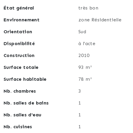
correspond.
État général
très bon
N'hésitez pas, contactez moi. 06.60.75.18.05
Environnement
zone Résidentielle
Orientation
Sud
Disponibilité
à l'acte
Construction
2010
Surface totale
93 m²
Surface habitable
78 m²
Nb. chambres
3
Nb. salles de bains
1
Nb. salles d'eau
1
Nb. cuisines
1