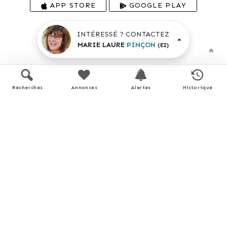
APP STORE
GOOGLE PLAY
En savoir plus
INTÉRESSÉ ? CONTACTEZ
MARIE LAURE
PINÇON
(EI)
Recherches
Annonces
Alertes
Historique
Performance énergétique
Logement économe
< 51
A
51 - 90
B
91 - 150
C
151 - 230
D
173