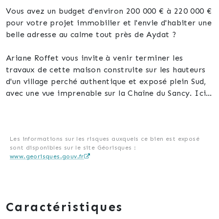
Vous avez un budget d'environ 200 000 € à 220 000 €
pour votre projet immobilier et l'envie d'habiter une
belle adresse au calme tout près de Aydat ?
Ariane Roffet vous invite à venir terminer les
travaux de cette maison construite sur les hauteurs
d'un village perché authentique et exposé plein Sud,
avec une vue imprenable sur la Chaîne du Sancy. Ici,
on est loin des routes passantes et de la cohue
touristique. Placo-plafonds et murs, électricité et
carrelage sont à achever. Toiture en fibro-ciment à
changer pour une toiture avec tuiles.
Les informations sur les risques auxquels ce bien est exposé
sont disponibles sur le site Géorisques :
www.georisques.gouv.fr
Cette maison possède des fondations en pierres très
solides, d'une autre époque, sur lesquelles elle a été
érigée dans les années 50, en conservant l'ancienne
habitation - étable comme sous-sol, organisé en
Caractéristiques
cave et en atelier. Elle fut rénovée dans les années