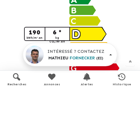
B
C
D
190
6 *
kWh/m².an
kg
CO
/m².an
2
E
INTÉRESSÉ ? CONTACTEZ
F
MATHIEU
FORNECKER
(EI)
G
logement extrêmement peu performant
Recherches
Annonces
Alertes
Historique
* Dont émissions de
gaz à effet de serre
peu d'émissions de CO
2
A
B
6
kg CO
/m².an
2