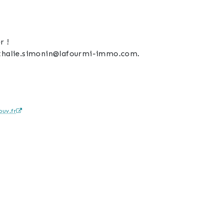
r !
nathalie.simonin@lafourmi-immo.com.
uv.fr