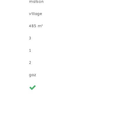
maison
village
485 m²
3
1
2
gaz