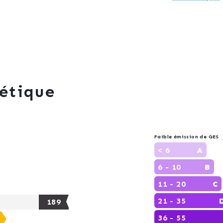
étique
Faible émission de GES
< 6
A
6 - 10
B
11 - 20
C
21 - 35
189
36 - 55