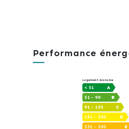
Performance énerg
Logement économe
< 51
A
51 - 90
B
91 - 150
C
151 - 230
D
231 - 330
E