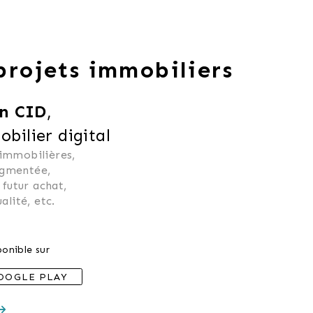
 projets immobiliers
n CID
,
ilier digital
 immobilières, 
ugmentée, 
 futur achat, 
alité, etc.
onible sur
OOGLE PLAY