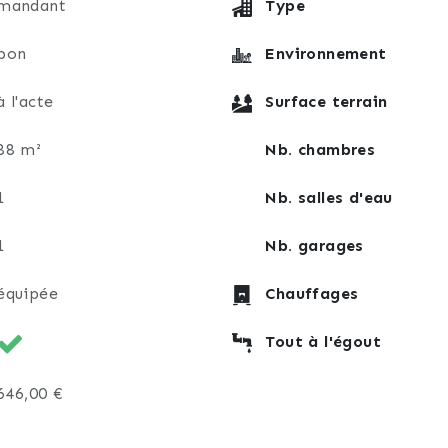
mandant
Type
bon
Environnement
à l'acte
Surface terrain
88 m²
Nb. chambres
1
Nb. salles d'eau
1
Nb. garages
équipée
Chauffages
Tout à l'égout
646,00 €