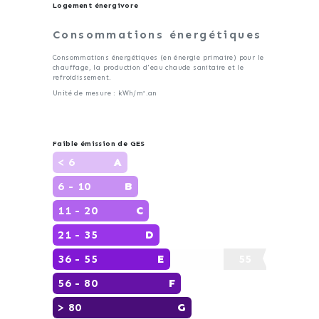
Logement énergivore
Consommations énergétiques
Consommations énergétiques (en énergie primaire) pour le
chauffage, la production d'eau chaude sanitaire et le
refroidissement.
Unité de mesure : kWh/m².an
Faible émission de GES
< 6
A
6 - 10
B
11 - 20
C
21 - 35
D
36 - 55
E
55
56 - 80
F
> 80
G