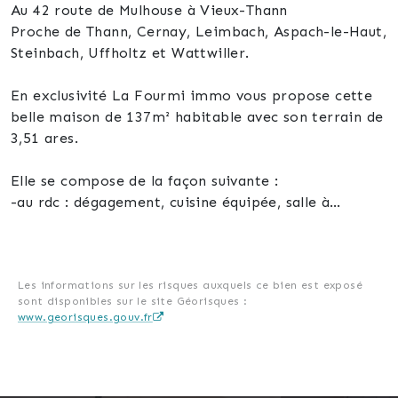
Au 42 route de Mulhouse à Vieux-Thann
Proche de Thann, Cernay, Leimbach, Aspach-le-Haut,
Steinbach, Uffholtz et Wattwiller.
En exclusivité La Fourmi immo vous propose cette
belle maison de 137m² habitable avec son terrain de
3,51 ares.
Elle se compose de la façon suivante :
-au rdc : dégagement, cuisine équipée, salle à
manger, salon, wc indépendant, petite véranda
-au 1er étage : 3 chambres dont une grande avec
dressing, 1 placard, 1 salle de bain avec wc
-au 2ème étage : 2 chambres dont 1 avec petit
Les informations sur les risques auxquels ce bien est exposé
sont disponibles sur le site Géorisques :
dressing, 1 grenier
www.georisques.gouv.fr
-sous-sol complet avec buanderie, chaufferie avec
seconde cuisine, 2 pièces caves
-garage extérieur en tôle