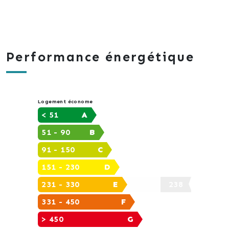
Performance énergétique
Logement économe
< 51
A
51 - 90
B
91 - 150
C
151 - 230
D
231 - 330
E
238
331 - 450
F
> 450
G