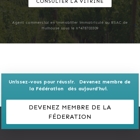
CONSULTER LA VITRINE
Agent commercial en immobilier immatriculé au RSAC de
Mulhouse sous le n°478703309
Unissez-vous pour réussir. 
Devenez membre de 
la Fédération 
dès aujourd’hui.
DEVENEZ MEMBRE DE LA
FÉDERATION