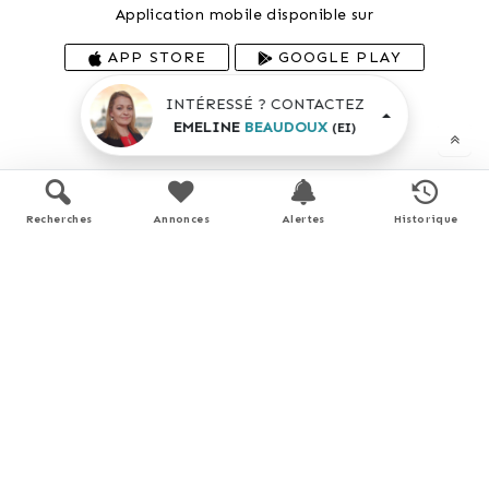
Application mobile disponible sur
APP STORE
GOOGLE PLAY
INTÉRESSÉ ? CONTACTEZ
En savoir plus
EMELINE
BEAUDOUX
(EI)
Recherches
Annonces
Alertes
Historique
Performance énergétique
Logement économe
< 51
A
51 - 90
B
81
91 - 150
C