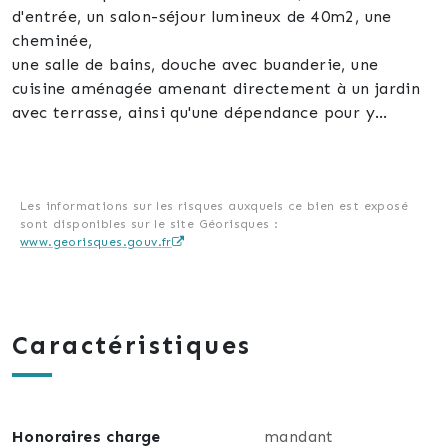
d'entrée, un salon-séjour lumineux de 40m2, une
cheminée,
une salle de bains, douche avec buanderie, une
cuisine aménagée amenant directement à un jardin
avec terrasse, ainsi qu'une dépendance pour y
stocker vos outils de jardins, vélos, etc, nouvelle salle
de bains refaite et ancienne à défaire.
Au 1er étage vous y trouverez 2 chambres.
Les informations sur les risques auxquels ce bien est exposé
sont disponibles sur le site Géorisques :
Au second étage, des combles aménagés offrant une
www.georisques.gouv.fr
chambre avec de beaux volumes.
Maison en cours de rénovation, sous factures,
chaudière de 2019.
Caractéristiques
Tout à l'égout, double vitrage et volets roulants.
Idéalement située près des écoles, commerces,
toutes commodités.
Honoraires charge
mandant