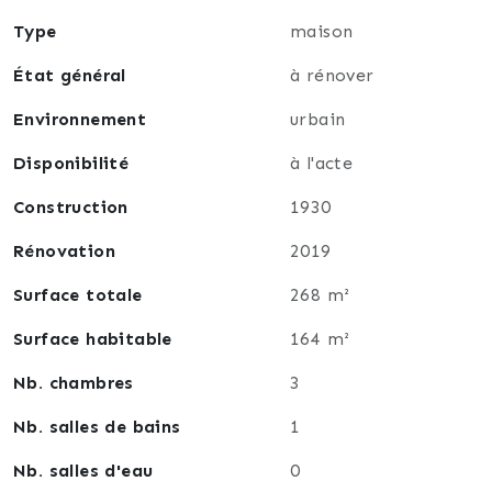
Idéal 1er achat, travaux à terminer.
Type
maison
Les points forts de cette maison : la luminosité,
État général
à rénover
secteur calme, les volumes.
Environnement
urbain
Visite 360 degré active sur le site la Fourmi
Immobilier sur demande.
Disponibilité
à l'acte
Pour en savoir plus contactez-moi.
Construction
1930
Rénovation
2019
Surface totale
268 m²
Surface habitable
164 m²
Nb. chambres
3
Nb. salles de bains
1
Nb. salles d'eau
0