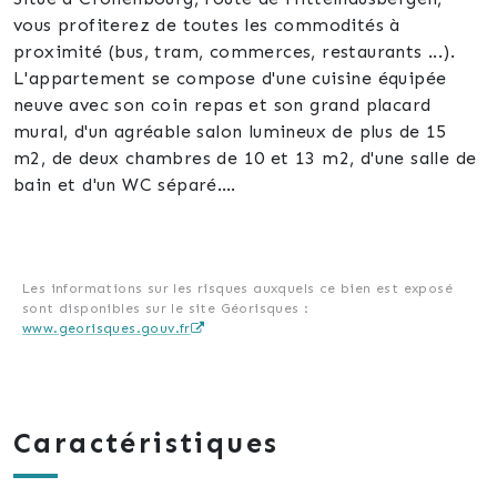
vous profiterez de toutes les commodités à
proximité (bus, tram, commerces, restaurants ...).
L'appartement se compose d'une cuisine équipée
neuve avec son coin repas et son grand placard
mural, d'un agréable salon lumineux de plus de 15
m2, de deux chambres de 10 et 13 m2, d'une salle de
bain et d'un WC séparé.
Une cave.
Possibilité d'acquérir un garage fermé en sus, prix
FAI : 13000 €
Pour plus d'informations ou programmer une visite,
Les informations sur les risques auxquels ce bien est exposé
sont disponibles sur le site Géorisques :
contactez-moi au 0781086874.
www.georisques.gouv.fr
Au plaisir de vous rencontrer.
Pascaline Jullion votre agent La Fourmi Immo
Caractéristiques