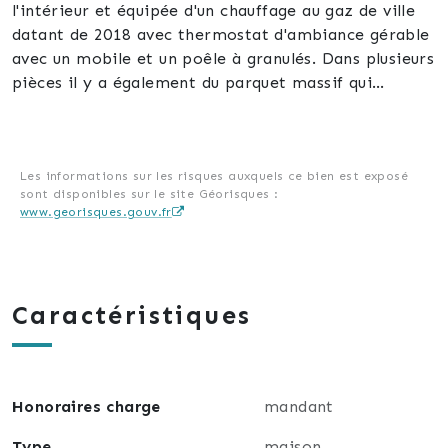
l'intérieur et équipée d'un chauffage au gaz de ville
datant de 2018 avec thermostat d'ambiance gérable
avec un mobile et un poêle à granulés. Dans plusieurs
pièces il y a également du parquet massif qui
valorise celles-ci. Vous avez une grande cuisine
équipée récente de qualité avec sortie vers la cour.
Sous la surface du rez de chaussée se trouve la cave
qui est isolée au plafond et un garage. Il y a
Les informations sur les risques auxquels ce bien est exposé
sont disponibles sur le site Géorisques :
plusieurs possibilités d'aménagement de l'extérieur
www.georisques.gouv.fr
et de la dépendance. Le tableau électrique est
récent.
Les diagnostics sont disponibles
La maison se compose comme suit
Caractéristiques
Au rez de chaussée :
-une entrée avec couloir
-Une cuisine équipée d'environ 20 m² avec poêle à
granulés
Honoraires charge
mandant
-Un salon/séjour d'environ 27 m² avec parquet massif
et poêle à bois
Type
maison