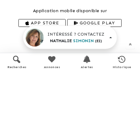
Application mobile disponible sur
APP STORE
GOOGLE PLAY
INTÉRESSÉ ? CONTACTEZ
En savoir plus
NATHALIE
SIMONIN
(EI)
Recherches
Annonces
Alertes
Historique
Performance énergétique
Logement économe
< 51
A
51 - 90
B