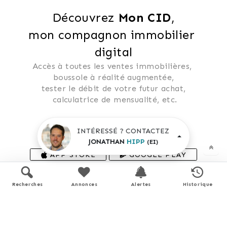
Découvrez 
Mon CID
,
mon compagnon immobilier 
digital
Accès à toutes les ventes immobilières, 
 boussole à réalité augmentée, 
 tester le débit de votre futur achat, 
 calculatrice de mensualité, etc.
INTÉRESSÉ ? CONTACTEZ
Application mobile disponible sur
JONATHAN
HIPP
(EI)
APP STORE
GOOGLE PLAY
En savoir plus
Recherches
Annonces
Alertes
Historique