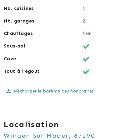
Nb. cuisines
1
Pour toutes visites ou informations supplémentaires
je vous invite à me joindre par téléphone au 06 87
Nb. garages
2
25 93 97 ou par mail à jonathan.hipp@lafourmi-
Chauffages
fuel
immo.com
Sous-sol
Cave
Tout à l'égout
Télécharger le barème des honoraires
Localisation
Wingen Sur Moder, 67290