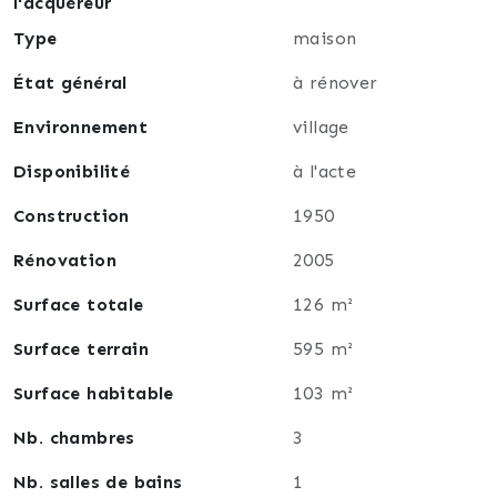
l'acquéreur
dans les combles: un grenier.
Type
maison
État général
à rénover
au sous sol: un garage, une buanderie et une
chaufferie.
Environnement
village
Disponibilité
à l'acte
à l'extérieur: un garage et un beau jardin clôturé.
Construction
1950
Rénovation
2005
La maison est équipée de fenêtres double vitrage,
d'une chaudière au fuel et d'un ballon électrique.
Surface totale
126 m²
Surface terrain
595 m²
La maison nécessite un certain nombre de travaux.
Surface habitable
103 m²
Nb. chambres
3
La taxe foncière s'élève à 662 euros par an.
Nb. salles de bains
1