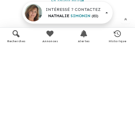
En savoir plus
INTÉRESSÉ ? CONTACTEZ
NATHALIE
SIMONIN
(EI)
Recherches
Annonces
Alertes
Historique
Performance énergétique
Logement économe
< 51
A
51 - 90
B
91 - 150
C
151 - 230
D
153
231 - 330
E
331 - 450
F