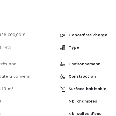
338 000,00 €
Honoraires charge
4,44%
Type
très bon
Environnement
date à convenir
Construction
113 m²
Surface habitable
3
Nb. chambres
1
Nb. salles d'eau