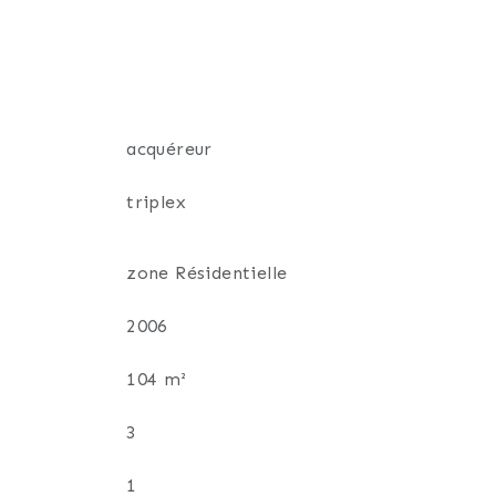
acquéreur
triplex
zone Résidentielle
2006
104 m²
3
1