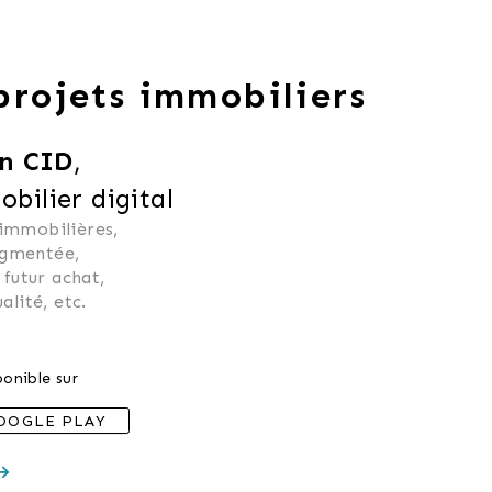
 projets immobiliers
n CID
,
ilier digital
 immobilières, 
ugmentée, 
 futur achat, 
alité, etc.
onible sur
OOGLE PLAY