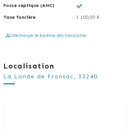
📞 Pour plus d’informations ou organiser une visite,
Fosse septique (ANC)
contactez-nous dès aujourd’hui au 06.60.75.18.05.
Taxe foncière
1 100,00 €
Laissez-vous charmer par le potentiel de cette
demeure historique !
Télécharger le barème des honoraires
Localisation
La Lande de Fronsac, 33240