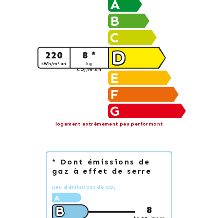
A
B
C
D
220
8 *
kWh/m².an
kg
CO
/m².an
2
E
F
G
logement extrêmement peu performant
* Dont émissions de
gaz à effet de serre
peu d'émissions de CO
2
A
B
8