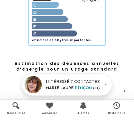
kg CO
/m².an
2
C
D
E
F
G
émissions de CO
très importantes
2
Estimation des dépenses annuelles
d'énergie pour un usage standard
INTÉRESSÉ ? CONTACTEZ
MARIE LAURE
PINÇON
(EI)
1 000 €
1 200 €
entre
et
/ an *
Recherches
Annonces
Alertes
Historique
* Prix moyens des énergies indexés pour l'année 2021