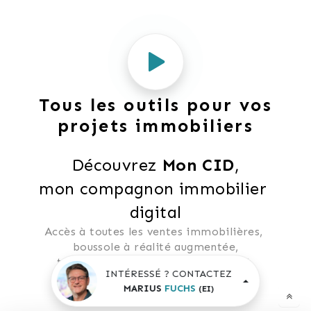
Tous les outils pour vos
projets immobiliers
Découvrez 
Mon CID
,
mon compagnon immobilier 
digital
Accès à toutes les ventes immobilières, 
 boussole à réalité augmentée, 
 tester le débit de votre futur achat, 
INTÉRESSÉ ? CONTACTEZ
 calculatrice de mensualité, etc.
MARIUS
FUCHS
(EI)