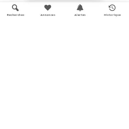
Application mobile disponible sur
Recherches
Annonces
Alertes
Historique
APP STORE
GOOGLE PLAY
En savoir plus
Performance énergétique
logement extrêmement performant
A
B