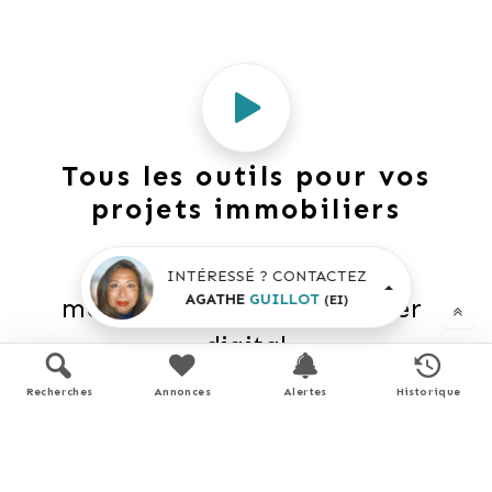
Tous les outils pour vos
projets immobiliers
Découvrez 
Mon CID
,
INTÉRESSÉ ? CONTACTEZ
AGATHE
GUILLOT
(EI)
mon compagnon immobilier 
digital
Accès à toutes les ventes immobilières, 
Recherches
Annonces
Alertes
Historique
 boussole à réalité augmentée, 
 tester le débit de votre futur achat, 
 calculatrice de mensualité, etc.