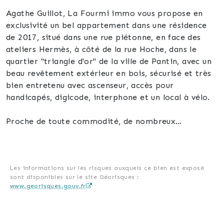
Agathe Guillot, La Fourmi immo vous propose en
exclusivité un bel appartement dans une résidence
de 2017, situé dans une rue piétonne, en face des
ateliers Hermès, à côté de la rue Hoche, dans le
quartier "triangle d'or" de la ville de Pantin, avec un
beau revêtement extérieur en bois, sécurisé et très
bien entretenu avec ascenseur, accès pour
handicapés, digicode, interphone et un local à vélo.
Proche de toute commodité, de nombreux
commerces, un marché à 2 mn à pied de la résidence
3 fois par semaine (dimanche, mercredi et vendredi),
5mn à pied du canal de l'Ourcq pour les promenades,
des spécialistes médicaux sont à proximité.
Les informations sur les risques auxquels ce bien est exposé
sont disponibles sur le site Géorisques :
www.georisques.gouv.fr
L'appartement de 49m2 avec sa grande terrasse de