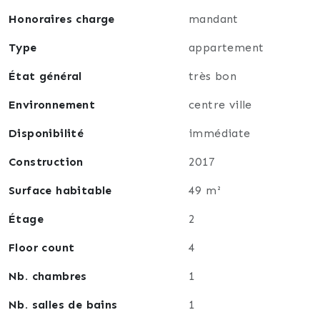
Taxe foncière : 1375
Honoraires charge
mandant
Les honoraires sont à la charge du vendeur.
Type
appartement
Les informations sur les risques auxquels ce bien est
État général
très bon
exposé sont disponibles sur le site Géorisques :
www.georisques.gouv.fr
Environnement
centre ville
Disponibilité
immédiate
Construction
2017
Surface habitable
49 m²
Étage
2
Floor count
4
Nb. chambres
1
Nb. salles de bains
1