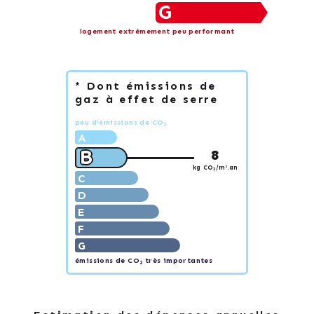
G
logement extrêmement peu performant
* Dont émissions de
gaz à effet de serre
peu d'émissions de CO
2
A
B
8
kg CO
/m².an
2
C
D
E
F
G
émissions de CO
très importantes
2