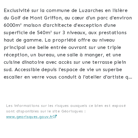
Exclusivité sur la commune de Luzarches en lisière
du Golf de Mont Griffon, au cœur d'un parc d'environ
6000m² maison d'architecte d'exception d'une
superficie de 540m² sur 3 niveaux, aux prestations
haut de gamme. La propriété offre au niveau
principal une belle entrée ouvrant sur une triple
réception, un bureau, une salle à manger, et une
cuisine dînatoire avec accès sur une terrasse plein
sud. Accessible depuis l'espace de vie un superbe
escalier en verre vous conduit à l'atelier d'artiste qui
se prolonge par une salle de cinéma et une piscine
intérieure avec salle de douche.
A l'étage une Master Bedroom aux lignes épurées de
plus de 60m2 avec terrasse privative comprend une
Les informations sur les risques auxquels ce bien est exposé
sont disponibles sur le site Géorisques :
salle de bains, un dressing, une chambre enfant et un
www.georisques.gouv.fr
bureau. Trois chambres d'environ 20m2 chacune
d'elles équipées d'une salle de bains avec WC.
Un studio avec cuisine, salle de bains WC et une