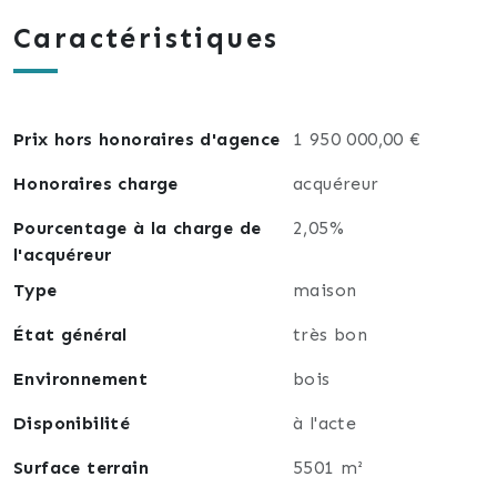
entrée indépendante ainsi qu'une cave et garage
Caractéristiques
double complètent ce bien.
Le tout en excellent état avec de belles prestations
en accord avec le standing de la propriété.
Prix hors honoraires d'agence
1 950 000,00 €
Honoraires charge
acquéreur
Pourcentage à la charge de
2,05%
l'acquéreur
Type
maison
État général
très bon
Environnement
bois
Disponibilité
à l'acte
Surface terrain
5501 m²