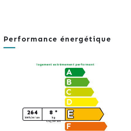
Performance énergétique
logement extrêmement performant
A
B
C
D
E
264
8 *
kWh/m².an
kg
CO
/m².an
2
F