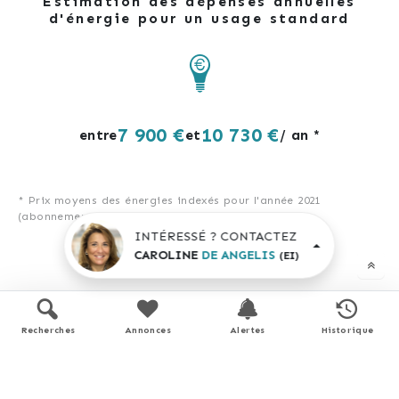
Estimation des dépenses annuelles
d'énergie pour un usage standard
7 900 €
10 730 €
entre
et
/ an *
* Prix moyens des énergies indexés pour l'année 2021
(abonnement compris).
INTÉRESSÉ ? CONTACTEZ
CAROLINE
DE ANGELIS
(EI)
Simulation de prêt
Recherches
Annonces
Alertes
Historique
Prix du bien