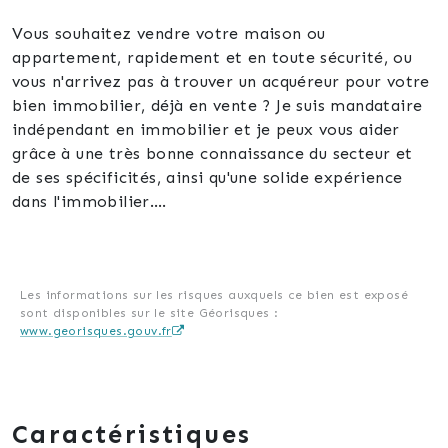
Vous souhaitez vendre votre maison ou
appartement, rapidement et en toute sécurité, ou
vous n'arrivez pas à trouver un acquéreur pour votre
bien immobilier, déjà en vente ? Je suis mandataire
indépendant en immobilier et je peux vous aider
grâce à une très bonne connaissance du secteur et
de ses spécificités, ainsi qu'une solide expérience
dans l'immobilier.
J'ai déjà travaillé avec de nombreux clients satisfaits
qui ont recommandé mes services à leur entourage.
Je suis à l'écoute de vos besoins et je m'engage à
Les informations sur les risques auxquels ce bien est exposé
sont disponibles sur le site Géorisques :
vous accompagner tout au long du processus de
www.georisques.gouv.fr
vente. Je suis disponible 7j/7, y compris dimanches
et jours fériés, pour répondre à toutes vos questions
et pour vous conseiller sur les différentes options qui
s'offrent à vous.
Caractéristiques