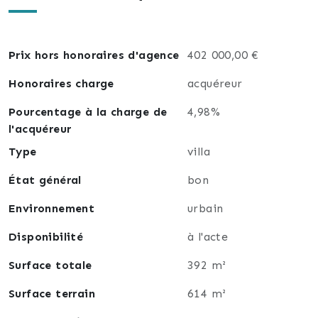
N'hésitez pas à me contacter pour discuter de votre
projet immobilier et pour obtenir des conseils
personnalisés. Je suis impatiente de vous rencontrer
Prix hors honoraires d'agence
402 000,00 €
et de vous aider à le réaliser.
Honoraires charge
acquéreur
Nathalie Simonin, joignable au 06.29.63.73.97 ou par
Pourcentage à la charge de
4,98%
mail à nathalie.simonin@lafourmi-immo.com.
l'acquéreur
Type
villa
État général
bon
Environnement
urbain
Disponibilité
à l'acte
Surface totale
392 m²
Surface terrain
614 m²