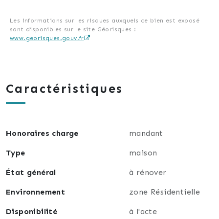
Strasbourg(67000).
Les informations sur les risques auxquels ce bien est exposé
sont disponibles sur le site Géorisques :
www.georisques.gouv.fr
Caractéristiques
Honoraires charge
mandant
Type
maison
État général
à rénover
Environnement
zone Résidentielle
Disponibilité
à l'acte