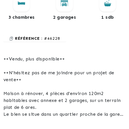
3 chambres
2 garages
1 sdb
RÉFÉRENCE :
#46228
++Vendu, plus disponible++
++N'hésitez pas de me joindre pour un projet de
vente++
Maison à rénover, 4 pièces d’environ 120m2
habitables avec annexe et 2 garages, sur un terrain
plat de 6 ares.
Le bien se situe dans un quartier proche de la gare
avec peu de vis-à-vis à Mertzwiller (67580), proche
de Haguenau (67500) et à une demi-heure de