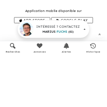
Application mobile disponible sur
APP STORE
GOOGLE PLAY
INTÉRESSÉ ? CONTACTEZ
En savoir plus
MARIUS
FUCHS
(EI)
Recherches
Annonces
Alertes
Historique
Performance énergétique
logement extrêmement performant
A
B