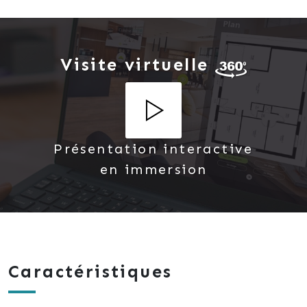
équipée. De plus, un WC indépendant ainsi qu'une
salle d'eau avec une douche à l'italienne sont
également présents à ce niveau.
Visite virtuelle
À l'étage, un couloir dessert trois chambres, dont
une bénéficie de placards muraux sur mesure, tandis
que les deux autres offrent un accès direct à un
balcon. Une salle de bain avec WC complète ce
Présentation interactive
premier étage, répondant ainsi aux besoins de toute
la famille.
en immersion
Le sous-sol complet de la maison est un véritable
atout, offrant un espace buanderie pratique et un
garage entièrement carrelé, idéal pour stationner
votre véhicule en toute sécurité.
Caractéristiques
Cette propriété ne manque pas d'attraits
supplémentaires. Le terrain entièrement clôturé