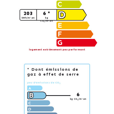
C
D
203
6 *
kWh/m².an
kg
CO
/m².an
2
E
F
G
logement extrêmement peu performant
* Dont émissions de
gaz à effet de serre
peu d'émissions de CO
2
A
B
6
kg CO
/m².an
2
C
D