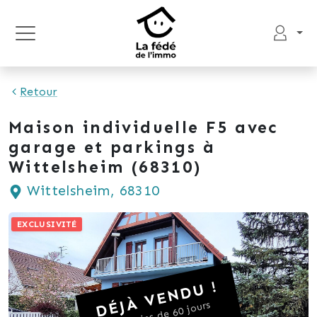
Retour
Maison individuelle F5 avec
garage et parkings à
Wittelsheim (68310)
Wittelsheim, 68310
EXCLUSIVITÉ
DÉJÀ VENDU !
en moins de 60 jours