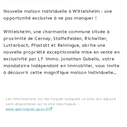
Nouvelle maison individuelle à Wittelsheim : une
opportunité exclusive à ne pas manquer !
Wittelsheim, une charmante commune située à
proximité de Cernay, Staffelfelden, Richwiller,
Lutterbach, Pfastatt et Reiningue, abrite une
nouvelle propriété exceptionnelle mise en vente en
exclusivité par LF immo. Jonathan Gubello, votre
mandataire indépendant en immobilier, vous invite
à découvrir cette magnifique maison individuelle
d'environ 98 m² habitables, accompagnée d'un
terrain de 5,37 ares.
Cette maison se distingue par son agencement
Les informations sur les risques auxquels ce bien est exposé
sont disponibles sur le site Géorisques :
pratique et fonctionnel, offrant un confort de vie
www.georisques.gouv.fr
optimal. Au rez-de-chaussée, vous trouverez un
dégagement accueillant, un salon chaleureux, une
salle à manger conviviale et une cuisine entièrement