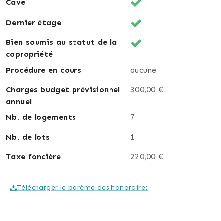
sommes impatients de vous accompagner dans
Cave
votre projet immobilier !
Dernier étage
#appartementavendre #opportuniteimmo
Bien soumis au statut de la
#qualiteetconfort
copropriété
Procédure en cours
aucune
Charges budget prévisionnel
300,00 €
annuel
Nb. de logements
7
Nb. de lots
1
Taxe foncière
220,00 €
Télécharger le barème des honoraires