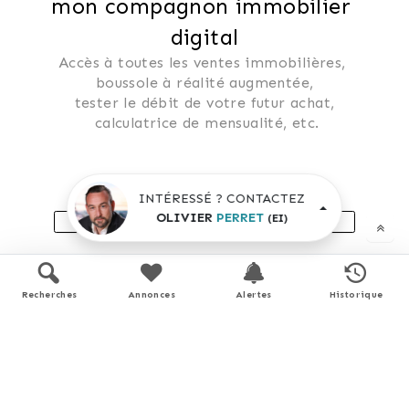
mon compagnon immobilier 
digital
Accès à toutes les ventes immobilières, 
 boussole à réalité augmentée, 
 tester le débit de votre futur achat, 
 calculatrice de mensualité, etc.
Application mobile disponible sur
INTÉRESSÉ ? CONTACTEZ
OLIVIER
PERRET
(EI)
APP STORE
GOOGLE PLAY
En savoir plus
Recherches
Annonces
Alertes
Historique