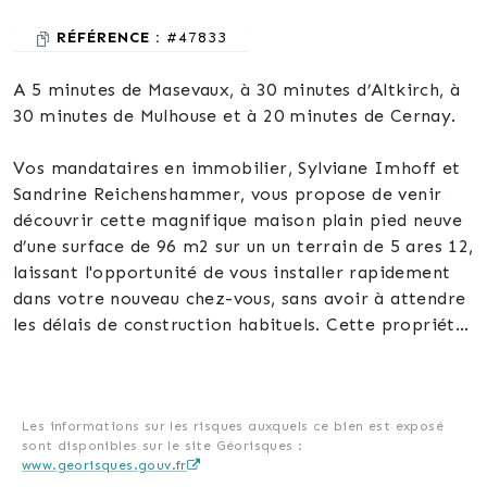
RÉFÉRENCE :
#47833
A 5 minutes de Masevaux, à 30 minutes d’Altkirch, à
30 minutes de Mulhouse et à 20 minutes de Cernay.
Vos mandataires en immobilier, Sylviane Imhoff et
Sandrine Reichenshammer, vous propose de venir
découvrir cette magnifique maison plain pied neuve
d’une surface de 96 m2 sur un un terrain de 5 ares 12,
laissant l'opportunité de vous installer rapidement
dans votre nouveau chez-vous, sans avoir à attendre
les délais de construction habituels. Cette propriété
fraîchement achevée est prête à être habitée.
Elle se compose de la façon suivante :
Les informations sur les risques auxquels ce bien est exposé
sont disponibles sur le site Géorisques :
Une entrée, un toilette indépendant, un espace
www.georisques.gouv.fr
cellier/buanderie, une cuisine entièrement équipée