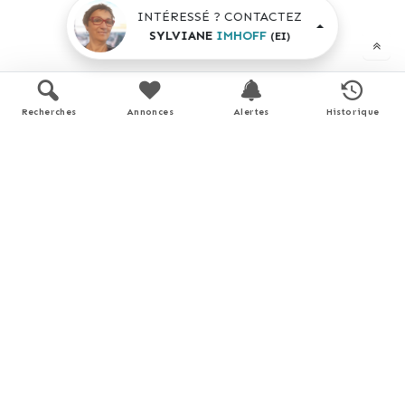
INTÉRESSÉ ? CONTACTEZ
SYLVIANE
IMHOFF
(EI)
Recherches
Annonces
Alertes
Historique
Performance énergétique
logement extrêmement performant
A
B
C
76
14 *
kWh/m².an
kg
CO
/m².an
2
D
E