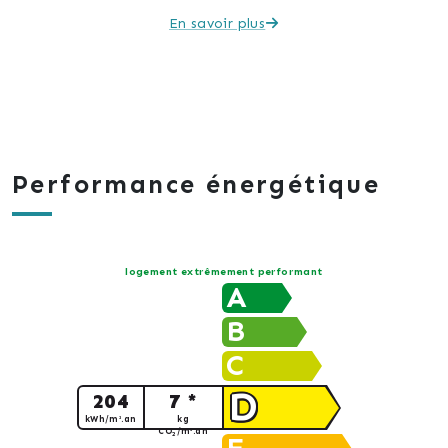
En savoir plus
Performance énergétique
logement extrêmement performant
A
B
C
D
204
7 *
kWh/m².an
kg
CO
/m².an
2