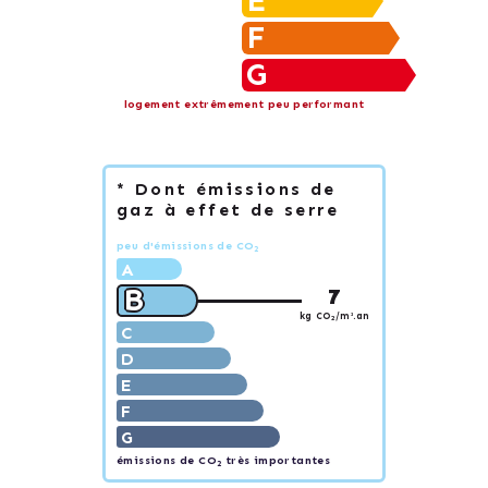
E
F
G
logement extrêmement peu performant
* Dont émissions de
gaz à effet de serre
peu d'émissions de CO
2
A
B
7
kg CO
/m².an
2
C
D
E
F
G
émissions de CO
très importantes
2