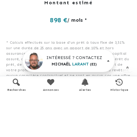
Montant estimé
898 €
/ mois *
* Calculs effectués sur la base d'un prêt à taux fixe de
3,51%
sur une durée de
25
ans avec un apport de 10% et hors
assurance. Le coût de l'assurance de prêt dépend du capital
INTÉRESSÉ ? CONTACTEZ
assuré, de votre âge, de la durée du prêt, du taux d'intérêt du
MICHAËL
LARANT
(EI)
prêt, de votre questionnaire de santé et/ou médical, et de
votre profession. Les calculs et solutions indiqués ne revêtent
aucun caractère contractuel et ne sont en aucun cas une offre
de prêt. Seuls les banques et organismes de financement sont
habilités à accorder un financement. Pour tout crédit
Recherches
Annonces
Alertes
Historique
immobilier, vous êtes protégés par un délai de réflexion de 10
jours. Aucun versement de quelque nature que ce soit ne peut
être exigé d'un particulier avant l'obtention d'un ou de
plusieurs prêts d'argent. L'achat est subordonné à l'obtention
du prêt. S'il n'est pas obtenu, le vendeur doit rembourser les
sommes versées. Un crédit vous engage et doit être
remboursé. Vérifiez vos capacités de remboursement avant de
vous engager.