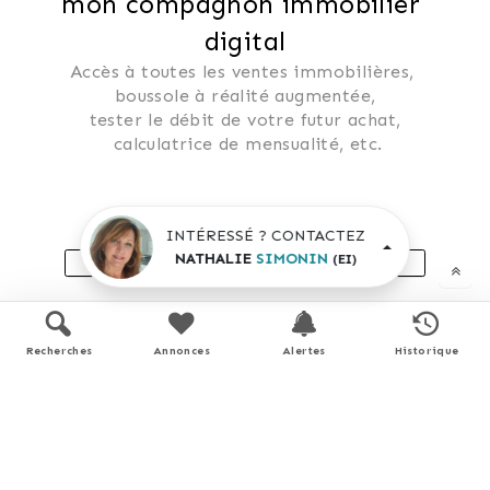
mon compagnon immobilier 
digital
Accès à toutes les ventes immobilières, 
 boussole à réalité augmentée, 
 tester le débit de votre futur achat, 
 calculatrice de mensualité, etc.
Application mobile disponible sur
INTÉRESSÉ ? CONTACTEZ
NATHALIE
SIMONIN
(EI)
APP STORE
GOOGLE PLAY
En savoir plus
Recherches
Annonces
Alertes
Historique