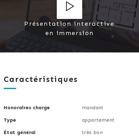
Visite sur rendez-vous avec votre mandataire
indépendant en immobilier, Jonathan Gubello.
Présentation interactive
Visite Virtuelle disponible
en immersion
Caractéristiques
Honoraires charge
mandant
Type
appartement
État général
très bon