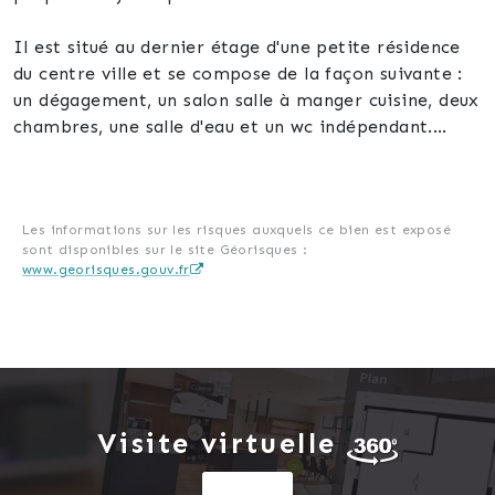
Il est situé au dernier étage d'une petite résidence
du centre ville et se compose de la façon suivante :
un dégagement, un salon salle à manger cuisine, deux
chambres, une salle d'eau et un wc indépendant.
Les atouts de ce bien :
-un ascenseur
-une cave
Les informations sur les risques auxquels ce bien est exposé
sont disponibles sur le site Géorisques :
-fenêtres pvc double vitrage
www.georisques.gouv.fr
-logement lumineux
-charges de copropriété raisonnables (environ
100€/mois)
Il est idéalement située au centre ville de Thann
avec ses nombreux commerces et ses commodités,
Visite virtuelle
écoles, supermarché, boulangerie, bureau de tabac,
banque, gare ...