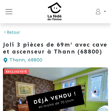
Retour
Joli 3 pièces de 69m² avec cave
et ascenseur à Thann (68800)
Thann, 68800
EXCLUSIVITÉ
DÉJÀ VENDU !
en moins de 70 jours