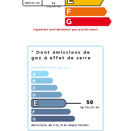
kWh/m².an
kg
CO
/m².an
2
F
G
logement extrêmement peu performant
* Dont émissions de
gaz à effet de serre
peu d'émissions de CO
2
A
B
C
D
E
50
kg CO
/m².an
2
F
G
émissions de CO
très importantes
2