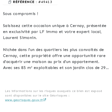
RÉFÉRENCE :
#49413
Sous compromis !
Saisissez cette occasion unique à Cernay, présentée
en exclusivité par LF immo et votre expert local,
Laurent Simonin.
Nichée dans l'un des quartiers les plus convoités de
Cernay, cette propriété offre une opportunité rare
d'acquérir une maison au prix d'un appartement.
Avec ses 85 m² exploitables et son jardin clos de 293
m², cette maison constitue un véritable havre de
paix, à seulement quelques pas du centre-ville et des
vignes environnantes.
Les informations sur les risques auxquels ce bien est exposé
sont disponibles sur le site Géorisques :
Dès l'entrée, laissez-vous séduire par l'atmosphère
www.georisques.gouv.fr
chaleureuse de la pièce à vivre, baignée de lumière
naturelle et ouverte sur une cuisine lumineuse. Un