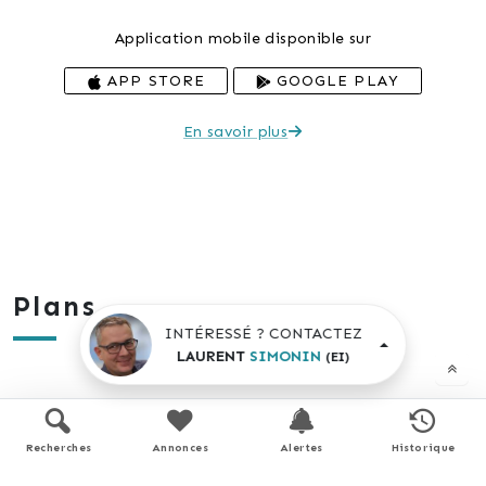
Application mobile disponible sur
APP STORE
GOOGLE PLAY
En savoir plus
Plans
INTÉRESSÉ ? CONTACTEZ
LAURENT
SIMONIN
(EI)
Recherches
Annonces
Alertes
Historique
REZ-DE-CHAUSSÉE