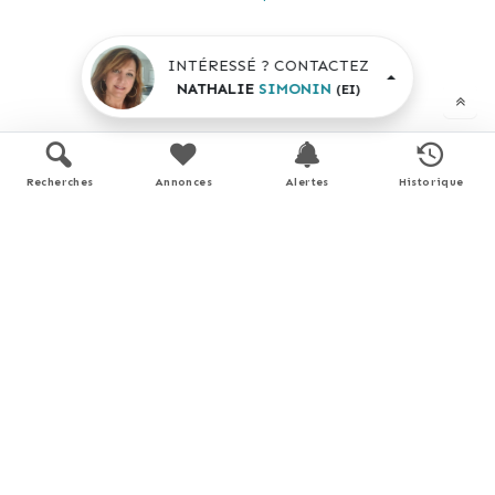
INTÉRESSÉ ? CONTACTEZ
NATHALIE
SIMONIN
(EI)
Plans
Recherches
Annonces
Alertes
Historique
RDC
Performance énergétique