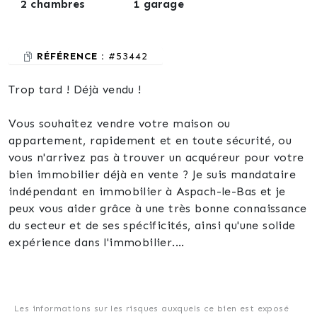
2 chambres
1 garage
RÉFÉRENCE :
#53442
Trop tard ! Déjà vendu !
Vous souhaitez vendre votre maison ou
appartement, rapidement et en toute sécurité, ou
vous n'arrivez pas à trouver un acquéreur pour votre
bien immobilier déjà en vente ? Je suis mandataire
indépendant en immobilier à Aspach-le-Bas et je
peux vous aider grâce à une très bonne connaissance
du secteur et de ses spécificités, ainsi qu'une solide
expérience dans l'immobilier.
J'ai déjà travaillé avec de nombreux clients satisfaits
qui ont recommandé mes services à leur entourage.
Je suis à l'écoute de vos besoins et je m'engage à
Les informations sur les risques auxquels ce bien est exposé