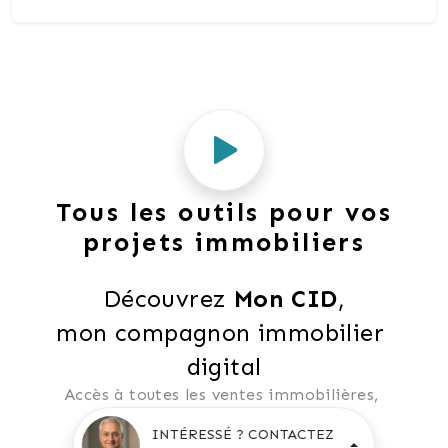
Tous les outils pour vos
projets immobiliers
Découvrez 
Mon CID
,
mon compagnon immobilier 
digital
Accès à toutes les ventes immobilières, 
 boussole à réalité augmentée, 
INTÉRESSÉ ? CONTACTEZ
 tester le débit de votre futur achat, 