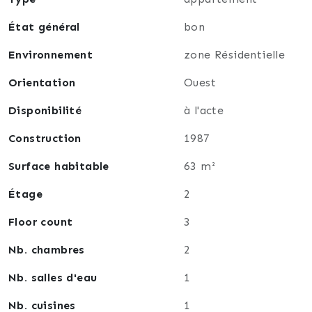
Sécurisons ensemble la vente de votre terrain,
État général
bon
immeuble, maison, appartement. Evaluez, achetez,
vendez " ZEN " avec Alain Brecheisen.
Environnement
zone Résidentielle
Orientation
Ouest
Disponibilité
à l'acte
Construction
1987
Surface habitable
63 m²
Étage
2
Floor count
3
Nb. chambres
2
Nb. salles d'eau
1
Nb. cuisines
1