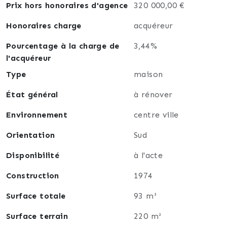
Prix hors honoraires d'agence
320 000,00 €
central garantit un accès facile aux commodités et
au bassin, renforçant l’attractivité locative ou
Honoraires charge
acquéreur
patrimoniale.
Pourcentage à la charge de
3,44%
l'acquéreur
Ne laissez pas passer cette chance d’investir dans un
bien à fort potentiel, à personnaliser selon vos
Type
maison
projets.
État général
à rénover
Contactez moi pour organiser une visite et
Environnement
centre ville
découvrir toutes les possibilités qu’offre cette
maison à Arès.
Orientation
Sud
Disponibilité
à l'acte
Construction
1974
Surface totale
93 m²
Surface terrain
220 m²