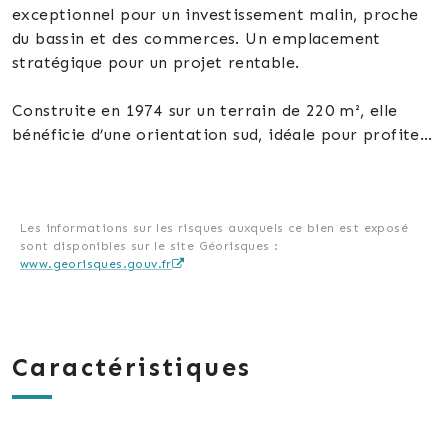
exceptionnel pour un investissement malin, proche
du bassin et des commerces. Un emplacement
stratégique pour un projet rentable.
Construite en 1974 sur un terrain de 220 m², elle
bénéficie d’une orientation sud, idéale pour profiter
pleinement de la lumière naturelle. Son état à
rénover laisse libre cours à toutes les ambitions, que
ce soit pour une rénovation complète ou une
optimisation des espaces.
Les informations sur les risques auxquels ce bien est exposé
sont disponibles sur le site Géorisques :
www.georisques.gouv.fr
Le bien se compose de 4 pièces dont 3 chambres,
une salle de bain et un WC séparé. La cuisine,
équipée de base, offre un point de départ
fonctionnel. Deux places de parking complètent ce
Caractéristiques
bien, un atout rare en centre-ville.
Le chauffage électrique est installé, prêt à être
adapté selon vos besoins. L’environnement calme et