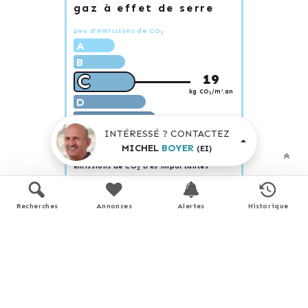
gaz à effet de serre
peu d'émissions de CO
2
A
B
C
19
kg CO
/m².an
2
D
E
INTÉRESSÉ ? CONTACTEZ
F
MICHEL
BOYER
(EI)
G
émissions de CO
très importantes
2
Recherches
Annonces
Alertes
Historique
Estimation des dépenses annuelles
d'énergie pour un usage standard