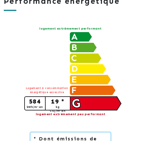
Performance énergétique
logement extrêmement performant
A
B
C
D
E
F
Logement à consommation
énergétique excessive
G
584
19 *
kWh/m².an
kg
CO
/m².an
2
logement extrêmement peu performant
* Dont émissions de