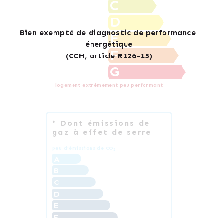
C
D
E
F
G
logement extrêmement peu performant
* Dont émissions de
gaz à effet de serre
peu d'émissions de CO
2
A
B
C
D
E
F