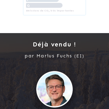
G
émissions de CO
très importantes
2
Déjà vendu !
par
Marius
Fuchs
(EI)