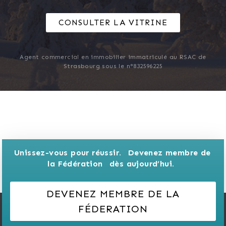
CONSULTER LA VITRINE
Agent commercial en immobilier immatriculé au RSAC de
Strasbourg sous le n°832596225
Unissez-vous pour réussir. 
Devenez membre de 
la Fédération 
dès aujourd’hui.
DEVENEZ MEMBRE DE LA
FÉDERATION