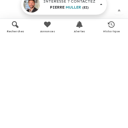
INTÉRESSÉ ? CONTACTEZ
PIERRE
MULLER
(EI)
Performance énergétique
Recherches
Annonces
Alertes
Historique
logement extrêmement performant
A
B
C
D
E
F
Logement à consommation
énergétique excessive
G
330
103 *
kWh/m².an
kg
CO
/m².an
2