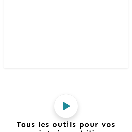
cette solution vous permet de déposer, sereinement,
vos offres en ligne et d’acheter en toute
transparence pour réaliser, au final, une transaction
aux meilleures conditions du marché.
☎️ Pierre Muller : 06 33 15 72 84
📨 pierre.muller@lafourmi-immo.com
Tous les outils pour vos