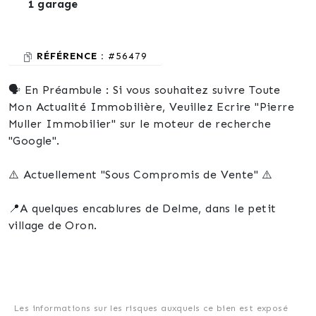
1 garage
RÉFÉRENCE :
#56479
🗣️ En Préambule : Si vous souhaitez suivre Toute
Mon Actualité Immobilière, Veuillez Ecrire "Pierre
Muller Immobilier" sur le moteur de recherche
"Google".
⚠️ Actuellement "Sous Compromis de Vente" ⚠️
📍A quelques encablures de Delme, dans le petit
village de Oron.
💻 Vente Interactive - Prix de départ : 90 000 €,
Ouverte entre le 01 Septembre 2024 jusqu'au 30
Septembre 2024 !
Les informations sur les risques auxquels ce bien est exposé