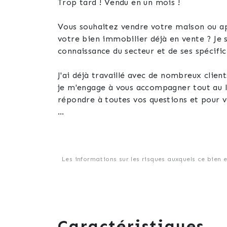
Trop tard ! Vendu en un mois !
Vous souhaitez vendre votre maison ou ap
votre bien immobilier déjà en vente ? Je
connaissance du secteur et de ses spécific
J'ai déjà travaillé avec de nombreux clien
je m'engage à vous accompagner tout au lo
répondre à toutes vos questions et pour vo
N'hésitez pas à me contacter pour discute
Je suis impatiente de vous rencontrer et de
Nathalie Simonin, joignable au 06.29.63.
Les informations sur les risques auxquels ce bien 
Caractéristiques