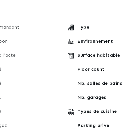
mandant
Type
bon
Environnement
à l'acte
Surface habitable
2
Floor count
3
Nb. salles de bains
1
Nb. garages
2
Types de cuisine
gaz
Parking privé