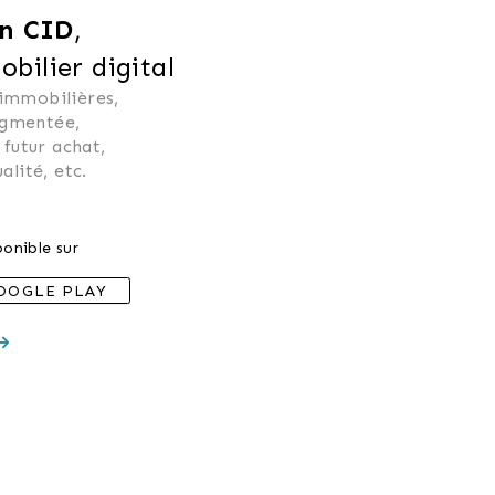
n CID
,
ilier digital
 immobilières, 
ugmentée, 
 futur achat, 
alité, etc.
onible sur
OOGLE PLAY