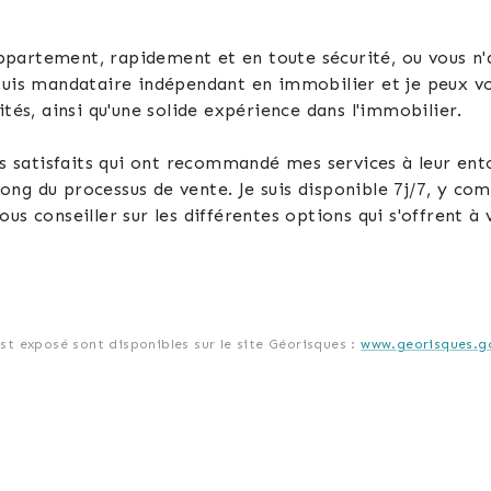
partement, rapidement et en toute sécurité, ou vous n'a
 suis mandataire indépendant en immobilier et je peux v
ités, ainsi qu'une solide expérience dans l'immobilier.
ts satisfaits qui ont recommandé mes services à leur ento
ng du processus de vente. Je suis disponible 7j/7, y com
us conseiller sur les différentes options qui s'offrent à 
r de votre projet immobilier et pour obtenir des consei
 vous aider à le réaliser.
73.97 ou par mail à nathalie.simonin@lafourmi-immo.com
est exposé sont disponibles sur le site Géorisques :
www.georisques.go