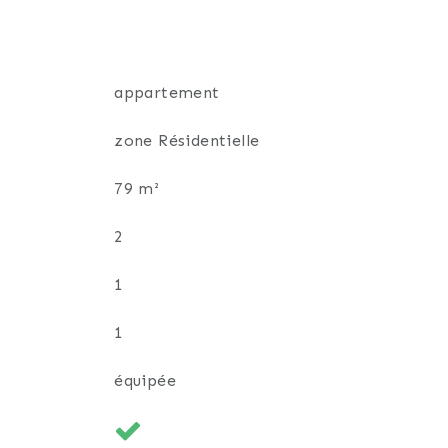
appartement
zone Résidentielle
79 m²
2
1
1
équipée