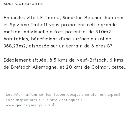
Sous Compromis
En exclusivité LF Immo, Sandrine Reichenshammer
et Sylviane Imhoff vous proposent cette grande
maison individuelle à fort potentiel de 310m2
habitables, bénéficiant d'une surface au sol de
368,23m2, disposée sur un terrain de 6 ares 87.
Idéalement située, à 5 kms de Neuf-Brisach, 6 kms
de Breisach Allemagne, et 20 kms de Colmar, cette
propriété polyvalente est actuellement divisée en 3
appartements distincts offrant ainsi une flexibilité
d'utilisation.
Les informations sur les risques auxquels ce bien est exposé
sont disponibles sur le site Géorisques :
Plusieurs options s'offrent à vous :
www.georisques.gouv.fr
- L'utiliser en habitation principale avec possibilité
d'exercer une activité professionnelle et de louer une
partie