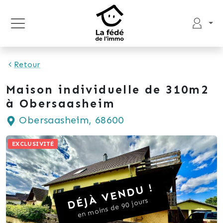
Retour
Maison individuelle de 310m2
à Obersaasheim
Obersaasheim, 68600
EXCLUSIVITÉ
DÉJÀ VENDU !
en moins de 90 jours