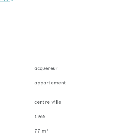
uv.fr
 performances énergétiques et valoriser le
acquéreur
re mandataire indépendant en immobilier
appartement
centre ville
1965
77 m²