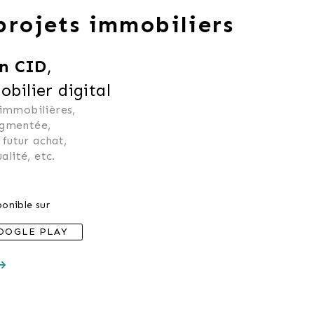
 projets immobiliers
n CID
,
ilier digital
 immobilières, 
ugmentée, 
 futur achat, 
alité, etc.
onible sur
OOGLE PLAY