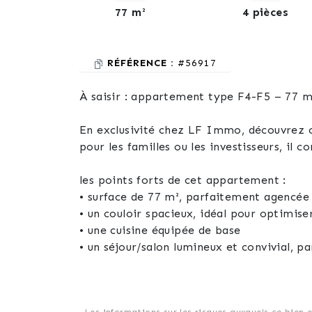
77 m²
4 pièces
RÉFÉRENCE :
#56917
À saisir : appartement type F4-F5 – 77 m
En exclusivité chez LF Immo, découvrez c
pour les familles ou les investisseurs, il 
les points forts de cet appartement :
• surface de 77 m², parfaitement agencée
• un couloir spacieux, idéal pour optimis
• une cuisine équipée de base
• un séjour/salon lumineux et convivial, p
• 3 chambres à coucher, dont une avec un 
• une salle de bain avec baignoire et un w
• une loggia fermée accessible depuis la c