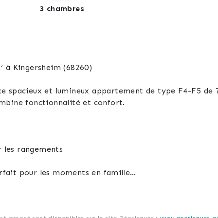
3 chambres
² à Kingersheim (68260)
e spacieux et lumineux appartement de type F4-F5 de 77
combine fonctionnalité et confort.
er les rangements
arfait pour les moments en famille
petit balcon privatif
c séparé
uisine