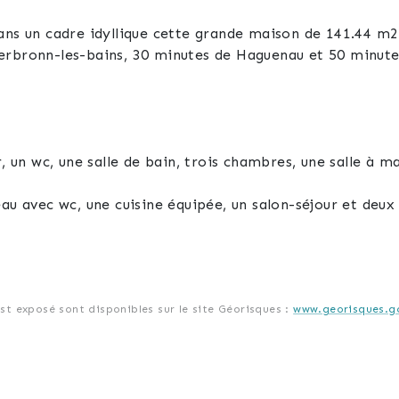
ans un cadre idyllique cette grande maison de 141.44 m2 
erbronn-les-bains, 30 minutes de Haguenau et 50 minut
r, un wc, une salle de bain, trois chambres, une salle à m
eau avec wc, une cuisine équipée, un salon-séjour et deu
ne buanderie, un dégagement et deux caves.
est exposé sont disponibles sur le site Géorisques :
www.georisques.go
0 ares et deux cabanons.
x appartements d'environ 70 m2 habitables chacun puisqu