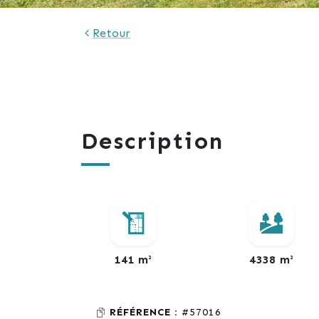
Retour
Description
141 m²
4338 m²
RÉFÉRENCE :
#57016