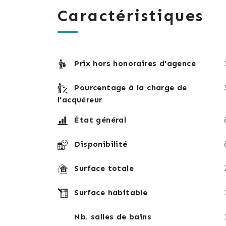
cuisines, de deux wc, d'une salle de bain a
Caractéristiques
La maison est équipée d'une chaudière au g
de fenêtres simple vitrage en bois au rdc 
Prix hors honoraires d'agence
Pourcentage à la charge de
Pour toutes visites ou informations suppl
l'acquéreur
État général
Disponibilité
Surface totale
Surface habitable
Nb. salles de bains