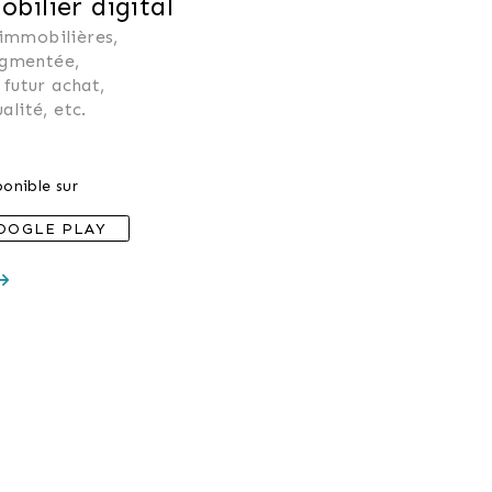
ilier digital
 immobilières, 
ugmentée, 
 futur achat, 
alité, etc.
onible sur
OOGLE PLAY