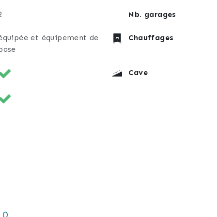
2
Nb. garages
équipée et équipement de
Chauffages
base
Cave
10