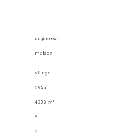
e fenêtres double vitrage en pvc à l'étage,
acquéreur
maison
 06 87 25 93 97.
village
1955
4338 m²
5
1