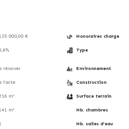
u rdc et d'une salle d'eau au 1er étage.
az, d'un ballon électrique, d'une isolation au sous sol, d
et de la fibre optique.
125 000,00 €
Honoraires charge
5,6%
Type
émentaires, je vous invite à me joindre par téléphone au
à rénover
Environnement
à l'acte
Construction
216 m²
Surface terrain
141 m²
Nb. chambres
1
Nb. salles d'eau