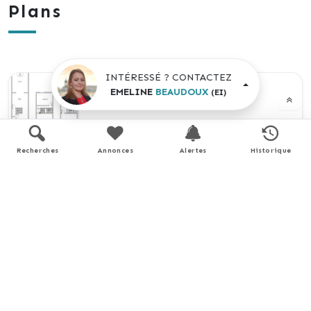
Plans
INTÉRESSÉ ? CONTACTEZ
EMELINE
BEAUDOUX
(EI)
Recherches
Annonces
Alertes
Historique
Performance énergétique
logement extrêmement performant
A
B