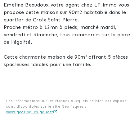
Emeline Beaudoux votre agent chez LF immo vous
propose cette maison sur 90m2 habitable dans le
quartier de Croix Saint Pierre.
Proche métro à 12mn à pieds, marché mardi,
vendredi et dimanche, tous commerces sur la place
de l'égalité.
Cette charmante maison de 90m² offrant 5 pièces
spacieuses idéales pour une famille.
Cette propriété chaleureuse vous emmène dans un
espace cocooning, la décoration et l'atmosphère
très soigné par le propriétaire.
Les informations sur les risques auxquels ce bien est exposé
sont disponibles sur le site Géorisques :
Profitez d'un espace de vie lumineux et convivial,
www.georisques.gouv.fr
idéal pour les moments de détente en famille. Située
dans une rue à sens unique cette maison est parfaite
pour ceux qui recherchent la tranquillité tout en
restant proche des commodités. Ne manquez pas