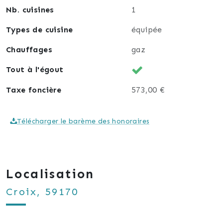
De beaux volumes avec clarté
Nb. cuisines
1
Une maison soigné avec gout
Le secteur proche toutes commodités
Types de cuisine
équipée
Un lieu paisible et apaisant
Chauffages
gaz
Tout à l'égout
Taxe foncière
573,00 €
Télécharger le barème des honoraires
Localisation
Croix, 59170