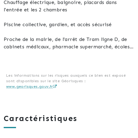
Chauffage électrique, baignoire, placards dans
l'entrée et les 2 chambres
Piscine collective, gardien, et accès sécurisé
Proche de la mairie, de l'arrêt de Tram ligne D, de
cabinets médicaux, pharmacie supermarché, écoles,
collège ....
Le ravalement et la toitures ont juste été refait,
aucun travaux de copropriété prévu ce jour
Les informations sur les risques auxquels ce bien est exposé
sont disponibles sur le site Géorisques :
www.georisques.gouv.fr
Ne manquez pas cette opportunité unique de vivre
dans un cadre idyllique, alliant confort, sécurité et
convivialité.
Caractéristiques