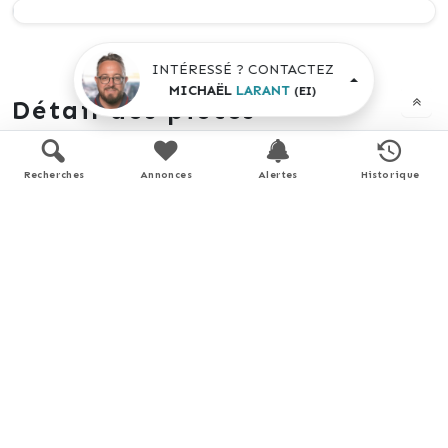
INTÉRESSÉ ? CONTACTEZ
MICHAËL
LARANT
(EI)
Détail des pièces
Recherches
Annonces
Alertes
Historique
Autre
Entrée
5 m²
Dégagement
2,9 m²
WC