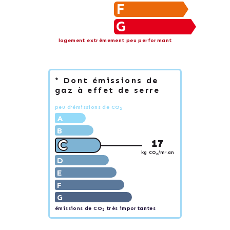
F
G
logement extrêmement peu performant
* Dont émissions de
gaz à effet de serre
peu d'émissions de CO
2
A
B
C
17
kg CO
/m².an
2
D
E
F
G
émissions de CO
très importantes
2