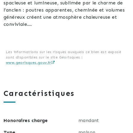
spacieuse et lumineuse, sublimée par le charme de
l’ancien : poutres apparentes, cheminée et volumes
généreux créent une atmosphère chaleureuse et
conviviale.
Un agencement fonctionnel, idéal pour une vie de
famille.
La cuisine ouverte, au style contemporain, s’intègre
parfaitement à cet espace de vie pensé pour le
Les informations sur les risques auxquels ce bien est exposé
sont disponibles sur le site Géorisques :
quotidien comme pour les moments de partage.
www.georisques.gouv.fr
Côté nuit
La maison propose :
3 chambres confortables avec rangements
Caractéristiques
2 salles d’eau modernisées
2 WC pour plus de praticité
Un véritable atout :
Honoraires charge
mandant
Un studio de 20 m², entièrement indépendant, avec
salle d’eau et WC, complète ce bien.
Type
maison