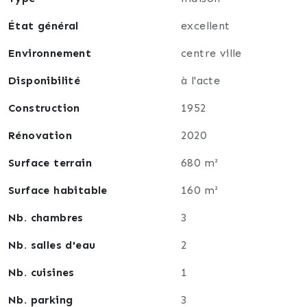
État général
excellent
Il offre de nombreuses possibilités :
Environnement
centre ville
revenu locatif (classique ou saisonnier)
espace professionnel / télétravail
Disponibilité
à l'acte
logement indépendant pour un proche
Construction
1952
Un vrai plus, rare sur le secteur!
Rénovation
2020
📞 Contactez moi pour organiser une visite et
Surface terrain
680 m²
découvrir tout le potentiel de cette maison.
Surface habitable
160 m²
Nb. chambres
3
Nb. salles d'eau
2
Nb. cuisines
1
Nb. parking
3