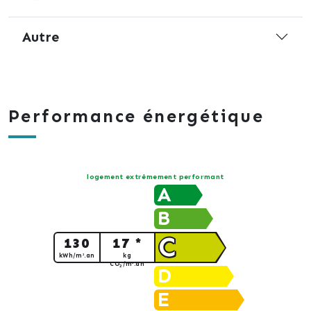
Autre
Performance énergétique
logement extrêmement performant
A
B
C
130
17 *
kWh/m².an
kg
CO
/m².an
2
D
E