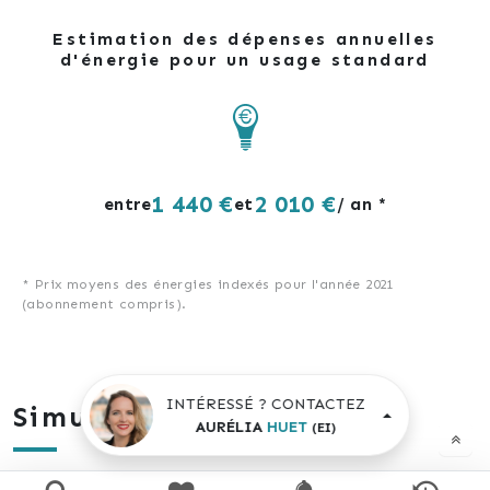
Estimation des dépenses annuelles
d'énergie pour un usage standard
1 440 €
2 010 €
entre
et
/ an *
* Prix moyens des énergies indexés pour l'année 2021
(abonnement compris).
INTÉRESSÉ ? CONTACTEZ
Simulation de prêt
AURÉLIA
HUET
(EI)