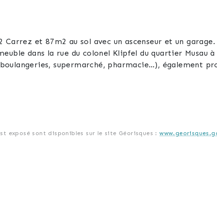
2 Carrez et 87m2 au sol avec un ascenseur et un garage.
euble dans la rue du colonel Klipfel du quartier Musau 
oulangeries, supermarché, pharmacie…), également proche
est exposé sont disponibles sur le site Géorisques :
www.georisques.go