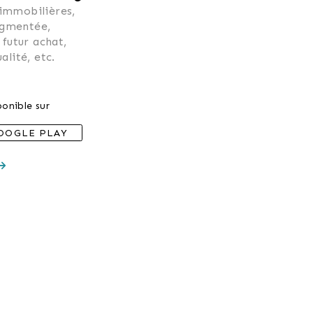
 immobilières, 
ugmentée, 
 futur achat, 
alité, etc.
onible sur
OOGLE PLAY