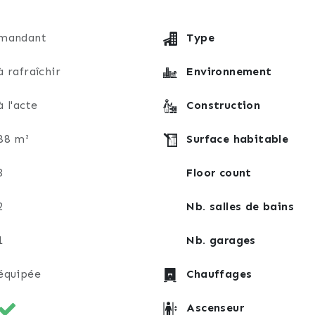
mandant
Type
à rafraîchir
Environnement
à l'acte
Construction
88 m²
Surface habitable
3
Floor count
2
Nb. salles de bains
1
Nb. garages
équipée
Chauffages
Ascenseur