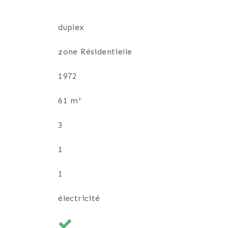
duplex
zone Résidentielle
1972
61 m²
3
1
1
électricité