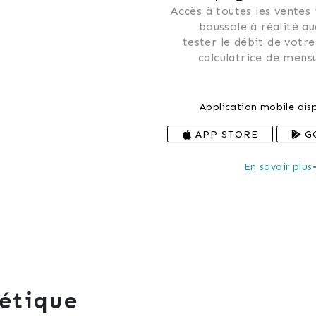
Accès à toutes les ventes
 boussole à réalité a
 tester le débit de votre
 calculatrice de mensu
Application mobile disp
APP STORE
G
En savoir plus
étique