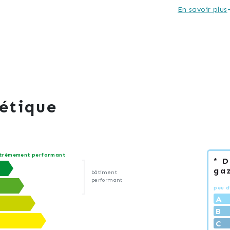
En savoir plus
étique
trêmement performant
* 
gaz
bâtiment
performant
peu d
A
B
C