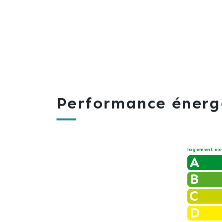
Performance énerg
logement ex
A
B
C
D