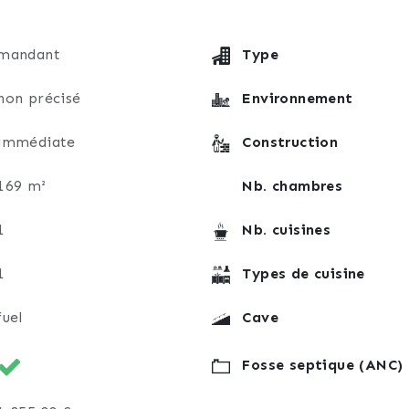
mandant
Type
non précisé
Environnement
immédiate
Construction
169 m²
Nb. chambres
1
Nb. cuisines
1
Types de cuisine
fuel
Cave
Fosse septique (ANC)