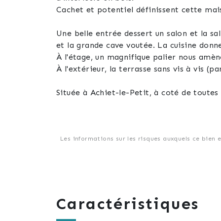
Cachet et potentiel définissent cette mai
Une belle entrée dessert un salon et la sall
et la grande cave voutée. La cuisine donne
À l'étage, un magnifique palier nous amèn
À l'extérieur, la terrasse sans vis à vis (p
Située à Achiet-le-Petit, à coté de toute
Une visite s'impose !
Les informations sur les risques auxquels ce bien 
Caractéristiques