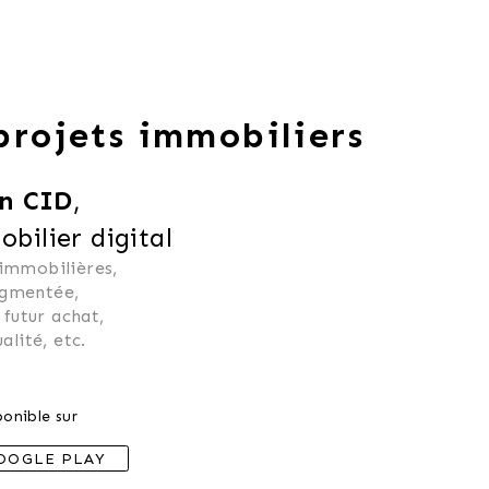
 projets immobiliers
n CID
,
ilier digital
 immobilières, 
ugmentée, 
 futur achat, 
alité, etc.
onible sur
OOGLE PLAY