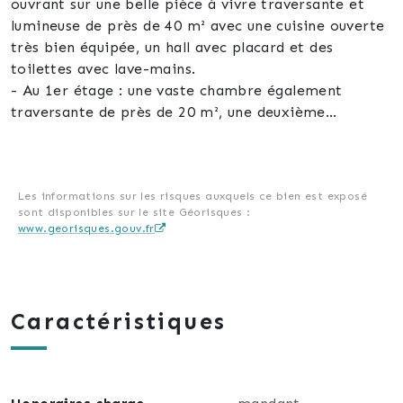
ouvrant sur une belle pièce à vivre traversante et
lumineuse de près de 40 m² avec une cuisine ouverte
très bien équipée, un hall avec placard et des
toilettes avec lave-mains.
- Au 1er étage : une vaste chambre également
traversante de près de 20 m², une deuxième
chambre, une salle d’eau avec toilettes, un grand
dégagement.
- Au 2e étage : deux confortables chambres, un
dégagement avec placards.
Les informations sur les risques auxquels ce bien est exposé
sont disponibles sur le site Géorisques :
- En sous-sol : la chaufferie et une cave.
www.georisques.gouv.fr
- A l’arrière de la maison : une cour à l'abri des
regards que vous pouvez aisément végétaliser à
votre goût pour en faire un joli cocon intime, avec
une dépendance comportant notamment un garage
Caractéristiques
indépendant (porte et portail motorisés).
Cette belle maison est très bien conçue,
fonctionnelle et en très bon état. Idéalement placée
au cœur d’Eckbolsheim, au calme, elle profite de la