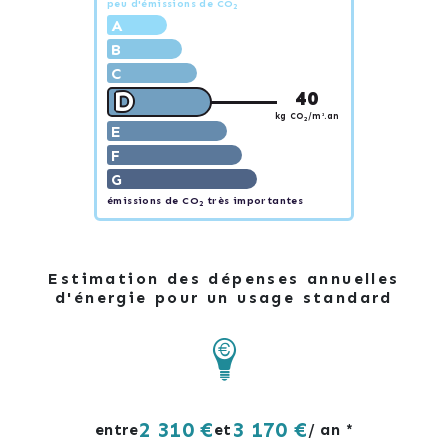
peu d'émissions de CO
2
A
B
C
D
40
kg CO
/m².an
2
E
F
G
émissions de CO
très importantes
2
Estimation des dépenses annuelles
d'énergie pour un usage standard
2 310 €
3 170 €
entre
et
/ an *