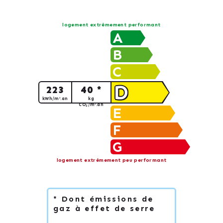
logement extrêmement performant
A
B
C
D
223
40 *
kWh/m².an
kg
CO
/m².an
2
E
F
G
logement extrêmement peu performant
* Dont émissions de
gaz à effet de serre