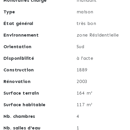
Honoraires charge
mandant
proximité de nombreux commerces, des différentes
écoles, services extra-scolaires, médecins,
Type
maison
pharmacie, poste, restaurants… Des bus permettent
État général
très bon
de se rendre rapidement en ville directement ou en
rejoignant le tram. Cette maison de qualité est
Environnement
zone Résidentielle
proche également des pistes cyclables et de la
nature.
Orientation
Sud
Disponibilité
à l'acte
Pour toute information complémentaire et pour
programmer une visite, contactez Emmanuel Kling,
Construction
1889
votre Conseiller
en Immobilier lfimmo.
Rénovation
2003
Surface terrain
164 m²
Surface habitable
117 m²
Nb. chambres
4
Nb. salles d'eau
1