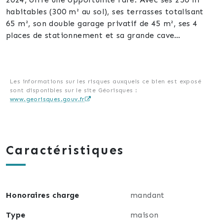
habitables (300 m² au sol), ses terrasses totalisant
65 m², son double garage privatif de 45 m², ses 4
places de stationnement et sa grande cave
aménageable, elle allie charme de l’ancien et confort
moderne.
Composition :
Les informations sur les risques auxquels ce bien est exposé
sont disponibles sur le site Géorisques :
www.georisques.gouv.fr
Rez-de-chaussée : appartement 3 pièces
Appartement avec 2 chambres, cuisine équipée,
salon, salle d’eau, terrasse privative de 25 m².
Caractéristiques
1er étage : appartement 4 pièces
Appartement avec 3 chambres, cuisine équipée,
séjour lumineux, salle d’eau, WC séparé et terrasse
privative de 25 m².
Honoraires charge
mandant
2e étage : appartement Duplex 3 pièces
Type
maison