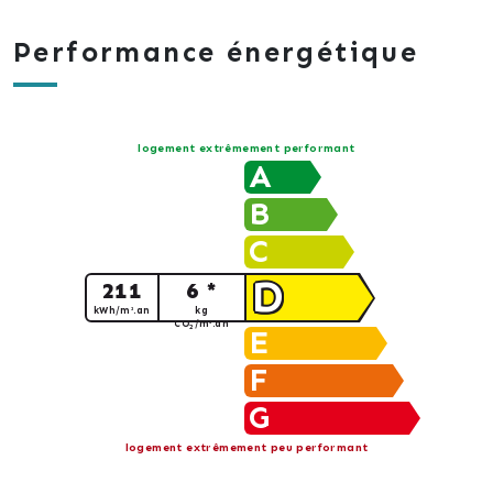
Performance énergétique
logement extrêmement performant
A
B
C
D
211
6 *
kWh/m².an
kg
CO
/m².an
2
E
F
G
logement extrêmement peu performant