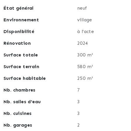
État général
neuf
Niveau 1 : grande pièce de vie avec salon/salle à
manger/cuisine équipée, salle d’eau avec douche et
Environnement
village
meuble vasque, WC séparé, 1 chambre et un
dressing.
Disponibilité
à l'acte
Rénovation
2024
Niveau 2 : deux pièces supplémentaires pouvant
servir de bureau, chambre d’amis ou salle de jeux.
Surface totale
300 m²
Terrasse privative de 15 m².
Surface terrain
580 m²
Atouts :
Surface habitable
250 m²
Portail électrique à l’entrée.
Nb. chambres
7
Cave aménageable.
Maison rénovée avec goût.
Nb. salles d'eau
3
Nb. cuisines
3
Deux options d’investissement :
Nb. garages
2
1) Investissement 100 % locatif : 3 appartements