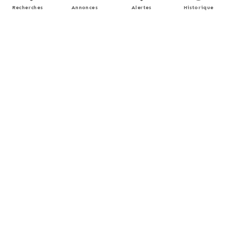
Recherches
Annonces
Alertes
Historique
Apport personnel
€
(10% du prix du bien)
Taux d'intérêt
%
(taux moyen hors assurance)
Montant estimé
2702 €
/ mois *