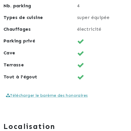
loués
Nb. parking
4
2) Investissement mixte : habitez le duplex au
Types de cuisine
super équipée
dernier étage et bénéficiez de revenus sécurisés de
vos 2 locataires.
Chauffages
électricité
Opportunité rare d’acquérir un bien patrimonial
Parking privé
rénové, alliant cachet historique et rendement
Cave
locatif attractif, en plein centre de village.
Terrasse
Pour toute question : Dominique Meunier 06 20 74 05
90
Tout à l'égout
Télécharger le barème des honoraires
Localisation