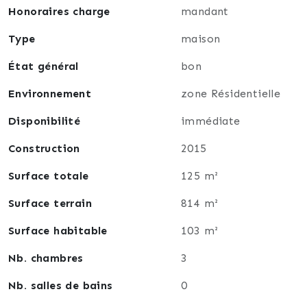
Un garage de 20m2 vient compléter ce bien, offrant
Honoraires charge
mandant
un espace sécurisé pour votre véhicule et du
rangement supplémentaire.
Type
maison
L’ensemble se situe dans une zone résidentielle
État général
bon
calme, propice à une vie paisible tout en restant
proche des commodités.
Environnement
zone Résidentielle
N’hésitez pas à venir la découvrir pour ressentir tout
le potentiel qu’elle offre.
Disponibilité
immédiate
Contact: 07 77 26 06 01
Construction
2015
Surface totale
125 m²
Surface terrain
814 m²
Surface habitable
103 m²
Nb. chambres
3
Nb. salles de bains
0