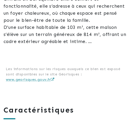
fonctionnalité, elle s’adresse à ceux qui recherchent
un foyer chaleureux, où chaque espace est pensé
pour le bien-être de toute la famille.
D’une surface habitable de 103 m², cette maison
s’élève sur un terrain généreux de 814 m², offrant un
cadre extérieur agréable et intime.
La surface totale est de 123 m².
À l’intérieur, vous découvrirez quatre pièces bien
distribuées, comprenant :
- Trois chambres de 10 à 13m2 lumineuses qui
Les informations sur les risques auxquels ce bien est exposé
sont disponibles sur le site Géorisques :
invitent au repos.
www.georisques.gouv.fr
- Une salle d’eau fonctionnelle et un WC séparé
- Un espace de vie traversant de 40m2, une cuisine
semie-ouverte de 10m2, apportant praticité et
confort au quotidien.
Caractéristiques
Le chauffage par pompe à chaleur air/eau assure une
ambiance douce et économique tout au long de
l’année.