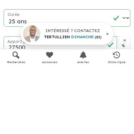
Durée
INTÉRESSÉ ? CONTACTEZ
TERTULLIEN
DIMANCHE
(EI)
Apport personnel
€
(10% du prix du bien)
Recherches
Annonces
Alertes
Historique
Taux d'intérêt
%
(taux moyen hors assurance)
Montant estimé
1240 €
/ mois *