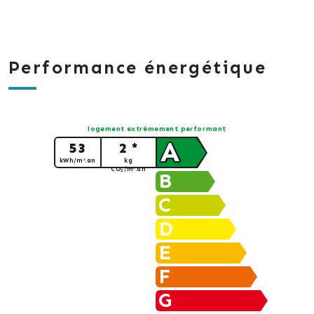
Performance énergétique
logement extrêmement performant
A
53
2 *
kWh/m².an
kg
CO
/m².an
2
B
C
D
E
F
G