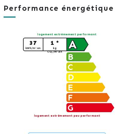
Performance énergétique
logement extrêmement performant
A
37
1 *
kWh/m².an
kg
CO
/m².an
2
B
C
D
E
F
G
logement extrêmement peu performant