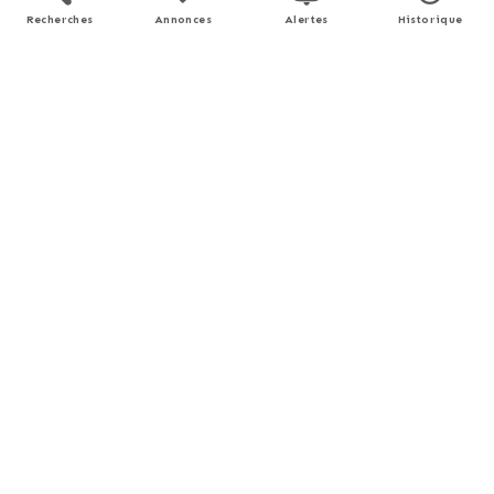
Recherches
Annonces
Alertes
Historique
560 €
820 €
entre
et
/ an *
* Prix moyens des énergies indexés pour l'année 2021
(abonnement compris).
Simulation de prêt
Prix du bien
€
Durée