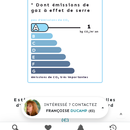
* Dont émissions de
gaz à effet de serre
peu d'émissions de CO
2
A
1
kg CO
/m².an
2
B
C
D
E
F
G
émissions de CO
très importantes
2
Estimation des dépenses annuelles
INTÉRESSÉ ? CONTACTEZ
d'énergie pour un usage standard
FRANÇOISE
DUCAMP
(EI)