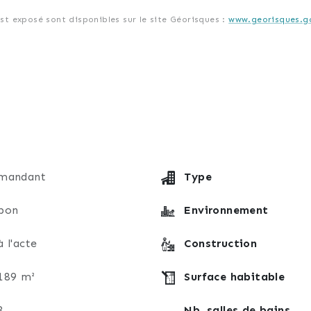
est exposé sont disponibles sur le site Géorisques :
www.georisques.go
énéficie d’un vide sanitaire. La maison est mitoyenne un
préciable.
gaz, avec chauffage au sol au rez-de-chaussée et radiate
ommation d’électricité est installé sur la toiture.
mandant
Type
 d’une terrasse, d’un garage et d’une place de parking pr
bon
Environnement
à l'acte
Construction
nergétique, avec un DPE classé C.
189 m²
Surface habitable
n de toutes commodités, de la gare, des écoles et commer
3
Nb. salles de bains