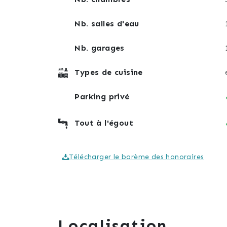
Un bien idéal pour une famille ou un prem
Nb. salles d'eau
Venez découvrir cette charmante maison 
Nb. garages
Au plaisir de vous rencontrer.
Types de cuisine
Christelle et Laetitia
Parking privé
Tout à l'égout
Télécharger le barème des honoraires
Localisation