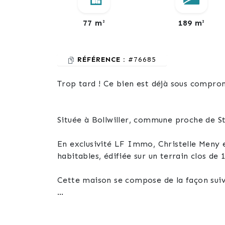
77 m²
189 m²
RÉFÉRENCE :
#76685
Trop tard ! Ce bien est déjà sous compro
Située à Bollwiller, commune proche de Sta
En exclusivité LF Immo, Christelle Meny e
habitables, édifiée sur un terrain clos de 
Cette maison se compose de la façon suiv
- 3 chambres
- Un salon