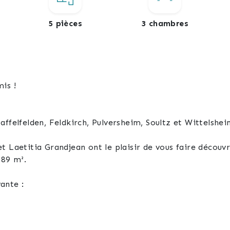
5 pièces
3 chambres
mis !
ffelfelden, Feldkirch, Pulversheim, Soultz et Wittelshei
t Laetitia Grandjean ont le plaisir de vous faire décou
189 m².
ante :