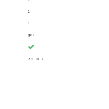
1
tenant.
1
gaz
928,00 €