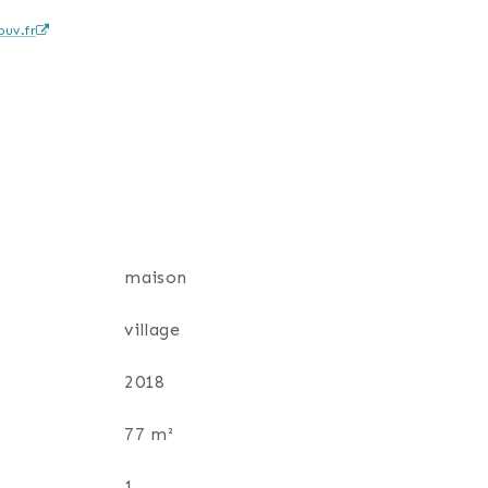
uv.fr
iquement par la toiture, garantissant une
urs à l’étage.
maison
ivative et le terrain est entièrement
village
2018
77 m²
ces ainsi que des axes routiers et
1