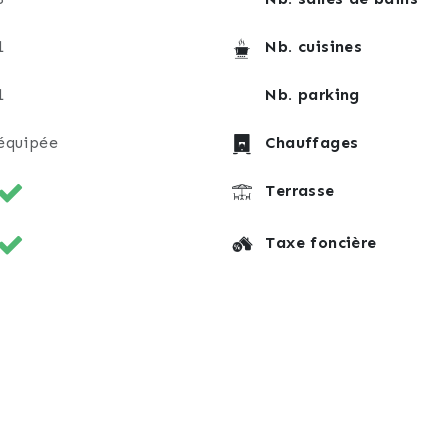
ier achat.
1
Nb. cuisines
et programmez une visite en nous contactant dès main
1
Nb. parking
équipée
Chauffages
Terrasse
Taxe foncière