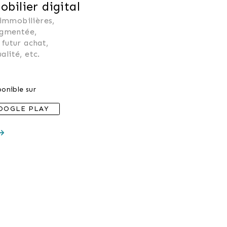
ilier digital
 immobilières, 
ugmentée, 
 futur achat, 
alité, etc.
onible sur
OOGLE PLAY