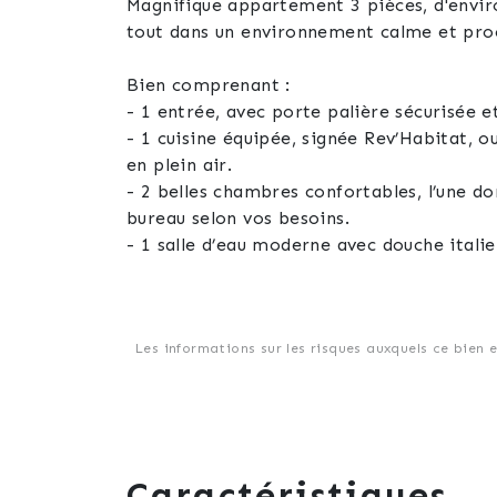
Magnifique appartement 3 pièces, d'enviro
tout dans un environnement calme et proc
Bien comprenant :
- 1 entrée, avec porte palière sécurisée 
- 1 cuisine équipée, signée Rev’Habitat, 
en plein air.
- 2 belles chambres confortables, l’une 
bureau selon vos besoins.
- 1 salle d’eau moderne avec douche itali
- 1 WC séparé avec meuble lave-mains sus
- 1 garage-box fermé par porte sectionnel
motorisée.
Les informations sur les risques auxquels ce bien 
Il est à noter qu’il est possible de louer
mitoyen à la résidence et accessible grat
Pour votre confort, ce bel appartement es
- De fenêtres PVC triple vitrage (insonori
Caractéristiques