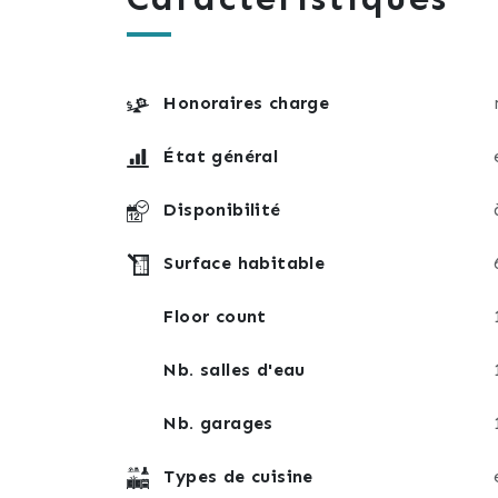
- De volets roulants électriques dans toute
- D’une ventilation par VMC à économie d’
- De prises internet dans les chambres, le 
- D’un système de chauffage individuel par
Honoraires charge
- D’un interphone / vidéophone avec comma
État général
Etat neuf (Première occupation depuis l’é
pleinement de cet appartement et de votr
Disponibilité
Idéalement situé, son adresse vous offrira
Surface habitable
collège & lycée), crèches, commerces, pisc
Floor count
Disponible immédiatement à l’acte, cet ap
Bouxwiller. N’hésitez pas à venir le découv
Nb. salles d'eau
Situation géographique : Bien situé à 6mn
Nb. garages
Toute proposition sérieuse et motivée ser
Types de cuisine