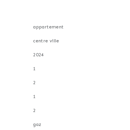
appartement
la résidence.
centre ville
ent déposer vos valises pour profiter
2024
aisé aux écoles (maternelle, primaire,
1
2
ns un cadre cosy et pratique, au cœur de
ge de votre vie.
1
ngwilller (67340).
2
gaz