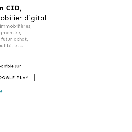
n CID
,
ilier digital
 immobilières, 
ugmentée, 
 futur achat, 
alité, etc.
onible sur
OOGLE PLAY