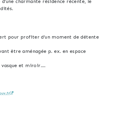
 d'une charmante résidence récente, le
dités.
uvert pour profiter d’un moment de détente
uvant être aménagée p. ex. en espace
 vasque et miroir.
accessible par une porte sectionnelle
uv.fr
oût mensuel et qu’un parking couvert