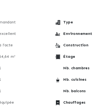
s les pièces.
énergie (Cuisine, WC et S. d’eau).
séjour et la cuisine.
 le sol dans toutes les pièces.
mandant
Type
ndes d’ouverture des portails ou de la porte d’accès à 
excellent
Environnement
té 2024). Sans aucuns travaux à prévoir ! Venez simplem
e temps libre !
à l'acte
Construction
 au quotidien un confort de vie sans égal, avec un accès 
64,64 m²
Étage
ine, services et administrations publics.
1
Nb. chambres
partement est une belle opportunité pour s’installer da
rir, il n’attend plus que vous pour écrire une nouvelle pa
1
Nb. cuisines
 de la gare d’Obermodern (67330) et à 9mn de la gare d’I
1
Nb. balcons
a étudiée avec attention après une visite.
équipée
Chauffages