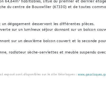
n 64,64m² habitables, situé au premier et dernier étage
he du centre de Bouxwiller (67330) et de toutes commo
et un dégagement desservant les différentes pièces.
ouverte sur un lumineux séjour donnant sur un balcon co
donnant sur un deuxième balcon couvert et la seconde po
enne, radiateur sèche-serviettes et meuble suspendu avec
pendu et miroir.
le motorisée (5,70 x 3,35m) situé au sous-sol lui-même 
est exposé sont disponibles sur le site Géorisques :
www.georisques.go
 des garages supplémentaires dans la résidence à faible c
uitement.
t équipé :
sation).