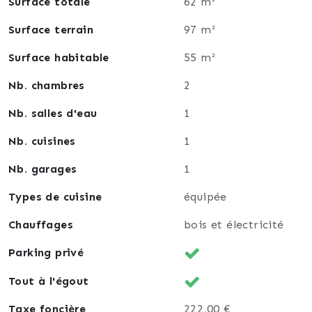
Surface totale
62 m²
- deux chambres
- un dégagement et un accès aux combles
Surface terrain
97 m²
À l’extérieur :
Surface habitable
55 m²
- une cour
Nb. chambres
2
- une annexe pour un atelier, du stockage…
- sous le rez-de-chaussée, un grand vide sanitaire sur
Nb. salles d'eau
1
une dalle en béton, accessible par une porte, idéal
pour du stockage.
Nb. cuisines
1
Nb. garages
1
Types de cuisine
équipée
Chauffages
bois et électricité
Parking privé
Tout à l'égout
Taxe foncière
222,00 €