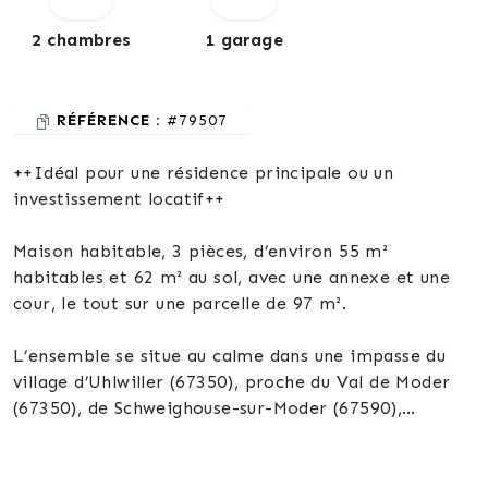
2 chambres
1 garage
RÉFÉRENCE :
#79507
++Idéal pour une résidence principale ou un
investissement locatif++
Maison habitable, 3 pièces, d’environ 55 m²
habitables et 62 m² au sol, avec une annexe et une
cour, le tout sur une parcelle de 97 m².
L’ensemble se situe au calme dans une impasse du
village d’Uhlwiller (67350), proche du Val de Moder
(67350), de Schweighouse-sur-Moder (67590),
d’Haguenau (67500), et à 30 minutes de Strasbourg.
Le chauffage est électrique, avec des radiateurs et