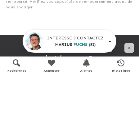
remboursé. Vérifiez vos capacités de remboursement avant de
vous engager.
INTÉRESSÉ ? CONTACTEZ
MARIUS
FUCHS
(EI)
Cette annonce vous
intéresse ?
Recherches
Annonces
Alertes
Historique
Prenez contact avec
Marius
Fuchs
(EI)