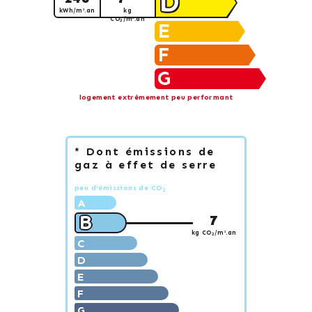
D
kWh/m².an
kg
CO
/m².an
2
E
F
G
logement extrêmement peu performant
* Dont émissions de
gaz à effet de serre
peu d'émissions de CO
2
A
B
7
kg CO
/m².an
2
C
D
E
F
G