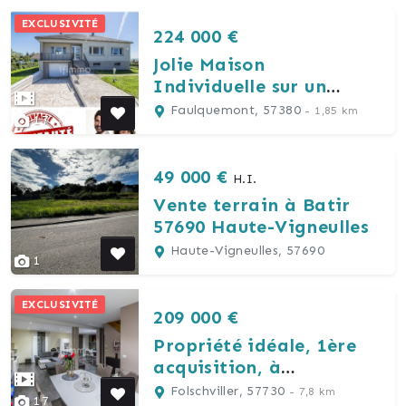
EXCLUSIVITÉ
224 000 €
Jolie Maison
Individuelle sur un
secteur Huppé de
Faulquemont, 57380
- 1,85 km
17
Faulquemont.
49 000 €
H.I.
Vente terrain à Batir
57690 Haute-Vigneulles
Haute-Vigneulles, 57690
1
EXCLUSIVITÉ
209 000 €
Propriété idéale, 1ère
acquisition, à
Folschviller.
Folschviller, 57730
- 7,8 km
17