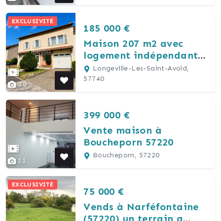
EXCLUSIVITÉ
185 000 €
Maison 207 m2 avec
logement indépendant
en Rdc
Longeville-Les-Saint-Avold,
57740
20
399 000 €
Vente maison à
Boucheporn 57220
Boucheporn, 57220
11
EXCLUSIVITÉ
75 000 €
Vends à Narféfontaine
(57220) un terrain a