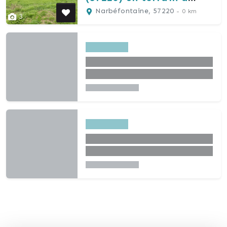
bâtir de 15 ares
Narbéfontaine, 57220
- 0 km
3